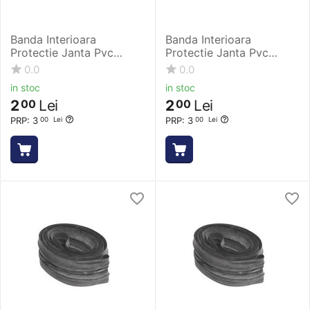
Banda Interioara
Banda Interioara
Protectie Janta Pvc
Protectie Janta Pvc
Rubena - 26 Inch, 13 x
Rubena - 26 Inch, 559 x
0.0
0.0
559 mm
18 mm
in stoc
in stoc
2
Lei
2
Lei
00
00
PRP:
3
PRP:
3
00
Lei
00
Lei