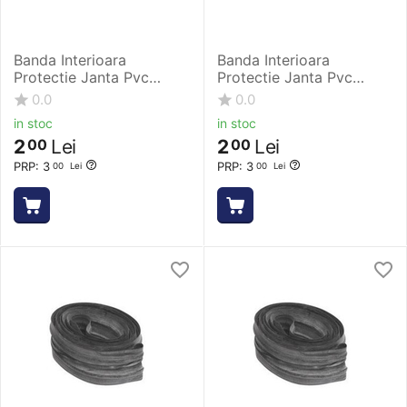
Banda Interioara
Banda Interioara
Protectie Janta Pvc
Protectie Janta Pvc
Rubena - 16 Inch, 18 x
Rubena - 18 Inch, 18 x
0.0
0.0
305 mm
355 mm
in stoc
in stoc
2
Lei
2
Lei
00
00
PRP:
3
PRP:
3
00
Lei
00
Lei