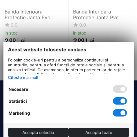
Banda Interioara
Banda Interioara
Protectie Janta Pvc
Protectie Janta Pvc
Rubena - 27.5 Inch,
Rubena - 26 Inch, 13 x
0.0
0.0
13x584 mm
590 mm
in stoc
in stoc
2
Lei
2
Lei
00
00
PRP:
3
PRP:
3
00
Lei
00
Lei
Acest website foloseste cookies
Folosim cookie-uri pentru a personaliza conținutul și
anunțurile, pentru a oferi funcții de rețele sociale și pentru a
analiza traficul. De asemenea, le oferim partenerilor de rețele
sociale, de publicitate și de analize informații cu privire la
Citeste mai mult
modul în care folosiți site-ul nostru. Aceștia le pot combina cu
alte informații oferite de dvs. sau culese în urma folosirii
Necesare
serviciilor lor.
Termeni si conditii
Statistici
DHS Bike Parts
Marketing
Suport clienti
Accepta selectia
Accepta toate