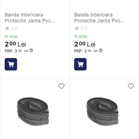
Banda Interioara
Banda Interioara
Protectie Janta Pvc
Protectie Janta Pvc
Rubena - 12 Inch, 13 x
Rubena - 24 Inch, 13 x
0.0
0.0
203 mm
507 mm
in stoc
in stoc
2
Lei
2
Lei
00
00
PRP:
3
PRP:
3
00
Lei
00
Lei