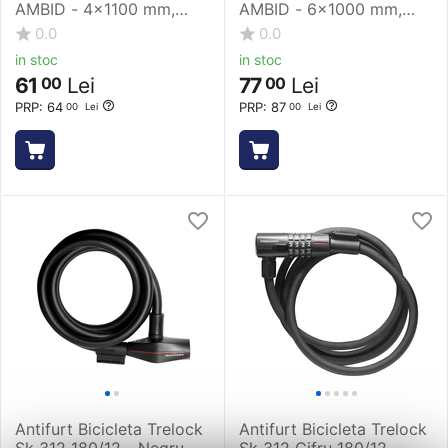
AMBID - 4x1100 mm,
AMBID - 6x1000 mm,
Negru
Negru
0.0
0.0
in stoc
in stoc
61
Lei
77
Lei
00
00
PRP:
64
PRP:
87
00
Lei
00
Lei
Antifurt Bicicleta Trelock
Antifurt Bicicleta Trelock
Sk 312 180/12 - Negru
Sk 312 Cifru 180/12 -