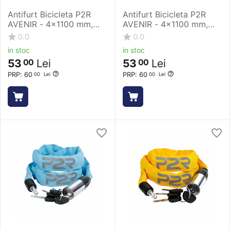
Antifurt Bicicleta P2R
Antifurt Bicicleta P2R
AVENIR - 4x1100 mm,
AVENIR - 4x1100 mm,
Roz
Rosu
0.0
0.0
in stoc
in stoc
53
Lei
53
Lei
00
00
PRP:
60
PRP:
60
00
Lei
00
Lei