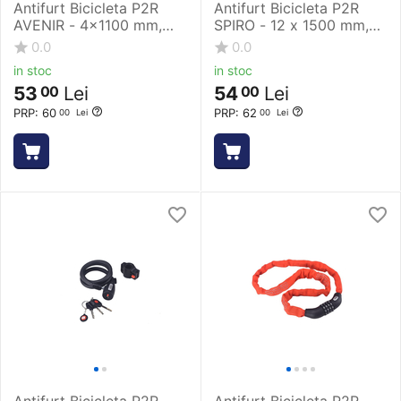
Antifurt Bicicleta P2R
Antifurt Bicicleta P2R
AVENIR - 4x1100 mm,
SPIRO - 12 x 1500 mm,
Negru
Negru
0.0
0.0
in stoc
in stoc
53
Lei
54
Lei
00
00
PRP:
60
PRP:
62
00
Lei
00
Lei
Antifurt Bicicleta P2R
Antifurt Bicicleta P2R