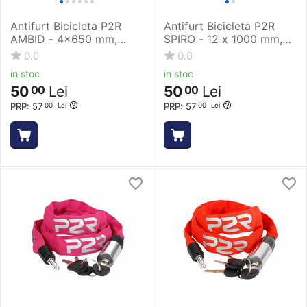
Antifurt Bicicleta P2R
Antifurt Bicicleta P2R
AMBID - 4x650 mm,
SPIRO - 12 x 1000 mm,
Negru
Negru
0.0
0.0
in stoc
in stoc
50
Lei
50
Lei
00
00
PRP:
57
PRP:
57
00
Lei
00
Lei