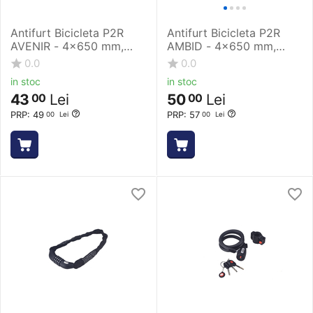
Antifurt Bicicleta P2R
Antifurt Bicicleta P2R
AVENIR - 4x650 mm,
AMBID - 4x650 mm,
Negru
Rosu
0.0
0.0
in stoc
in stoc
43
Lei
50
Lei
00
00
PRP:
49
PRP:
57
00
Lei
00
Lei