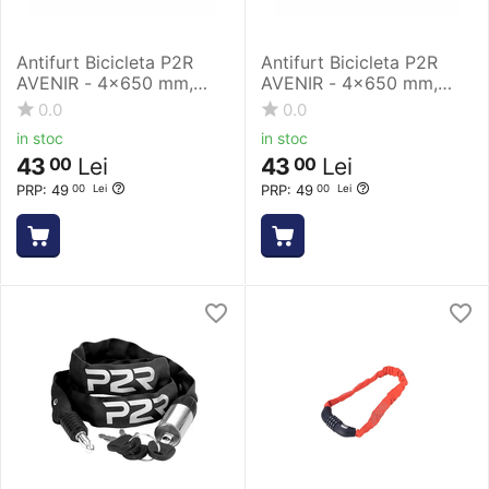
Antifurt Bicicleta P2R
Antifurt Bicicleta P2R
AVENIR - 4x650 mm,
AVENIR - 4x650 mm,
Albastru
Galben
0.0
0.0
in stoc
in stoc
43
Lei
43
Lei
00
00
PRP:
49
PRP:
49
00
Lei
00
Lei