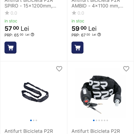
SPIRO - 15x1200mm,
AMBID - 4x1100 mm,
Negru
Rosu
0.0
0.0
in stoc
in stoc
57
Lei
59
Lei
00
00
PRP:
65
PRP:
67
00
Lei
00
Lei
Antifurt Bicicleta P2R
Antifurt Bicicleta P2R