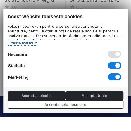
Negru
0.0
0.0
in stoc
in stoc
Acest website foloseste cookies
93
Lei
100
Lei
00
00
Folosim cookie-uri pentru a personaliza conținutul și
PRP:
112
PRP:
120
00
Lei
00
Lei
anunțurile, pentru a oferi funcții de rețele sociale și pentru a
analiza traficul. De asemenea, le oferim partenerilor de rețele
sociale, de publicitate și de analize informații cu privire la
Citeste mai mult
modul în care folosiți site-ul nostru. Aceștia le pot combina cu
alte informații oferite de dvs. sau culese în urma folosirii
Necesare
serviciilor lor.
Statistici
Arata inca 17 produse
Marketing
ANTERIOARA
URMATOAREA
Accepta selectia
Accepta toate
Accepta cele necesare
Termeni si conditii
DHS Bike Parts