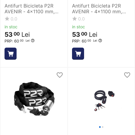
Antifurt Bicicleta P2R
Antifurt Bicicleta P2R
AVENIR - 4x1100 mm,
AVENIR - 4x1100 mm,
Albastru
Galben
0.0
0.0
in stoc
in stoc
53
Lei
53
Lei
00
00
PRP:
60
PRP:
60
00
Lei
00
Lei