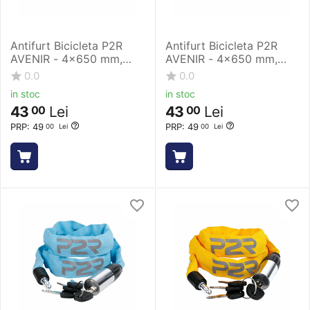
Antifurt Bicicleta P2R
Antifurt Bicicleta P2R
AVENIR - 4x650 mm,
AVENIR - 4x650 mm,
Roz
Rosu
0.0
0.0
in stoc
in stoc
43
Lei
43
Lei
00
00
PRP:
49
PRP:
49
00
Lei
00
Lei