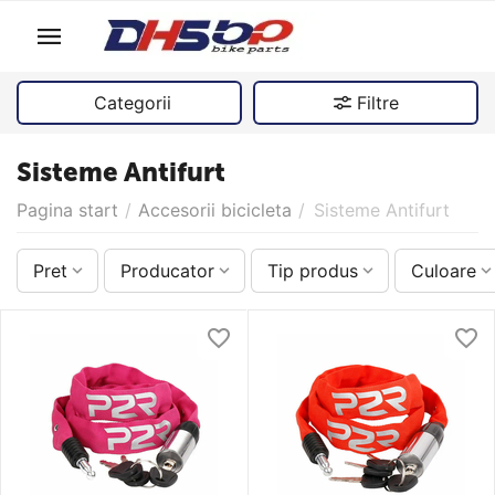
Categorii
Filtre
Sisteme Antifurt
Pagina start
/
Accesorii bicicleta
/
Sisteme Antifurt
Pret
Producator
Tip produs
Culoare