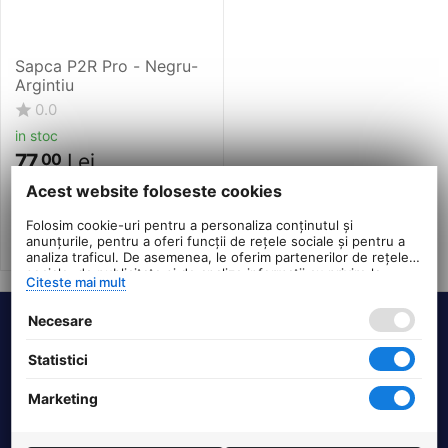
Sapca P2R Pro - Negru-
Argintiu
0.0
in stoc
77
Lei
00
PRP:
87
00
Lei
Acest website foloseste cookies
Folosim cookie-uri pentru a personaliza conținutul și
anunțurile, pentru a oferi funcții de rețele sociale și pentru a
analiza traficul. De asemenea, le oferim partenerilor de rețele
sociale, de publicitate și de analize informații cu privire la
Citeste mai mult
modul în care folosiți site-ul nostru. Aceștia le pot combina cu
alte informații oferite de dvs. sau culese în urma folosirii
Necesare
serviciilor lor.
Termeni si conditii
Statistici
DHS Bike Parts
Marketing
Suport clienti