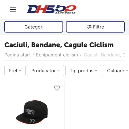
Categorii
Filtre
Caciuli, Bandane, Cagule Ciclism
Pagina start
/
Echipament ciclism
/
Caciuli, Bandane, Ca
Pret
Producator
Tip produs
Culoare