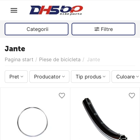
Categorii
Filtre
Jante
Pagina start
/
Piese de bicicleta
/
Jante
Pret
Producator
Tip produs
Culoare