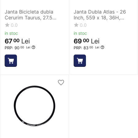
Janta Bicicleta dubla
Janta Dubla Atlas - 26
Cerurim Taurus, 27.5
Inch, 559 x 18, 36H,
inch, D06, Disc, Capse
Negru
0.0
0.0
Simple, 32 Gauri, Neagru
in stoc
in stoc
67
Lei
69
Lei
00
00
PRP:
90
PRP:
83
00
Lei
00
Lei