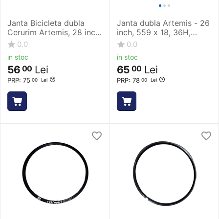
Janta Bicicleta dubla
Janta dubla Artemis - 26
Cerurim Artemis, 28 inch,
inch, 559 x 18, 36H,
622 x 18, 36H, Negru
Negru
0.0
0.0
in stoc
in stoc
56
Lei
65
Lei
00
00
PRP:
75
PRP:
78
00
Lei
00
Lei