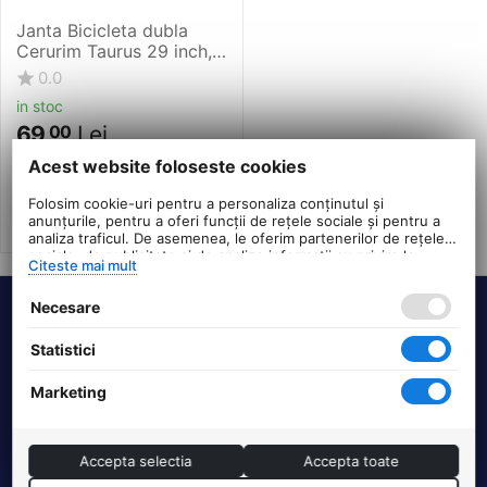
Janta Bicicleta dubla
Cerurim Taurus 29 inch,
622x21, capse simple,
0.0
630 g, Disk Brake,
in stoc
Neagru
69
Lei
00
PRP:
95
00
Lei
Acest website foloseste cookies
Folosim cookie-uri pentru a personaliza conținutul și
anunțurile, pentru a oferi funcții de rețele sociale și pentru a
analiza traficul. De asemenea, le oferim partenerilor de rețele
sociale, de publicitate și de analize informații cu privire la
Citeste mai mult
modul în care folosiți site-ul nostru. Aceștia le pot combina cu
alte informații oferite de dvs. sau culese în urma folosirii
Necesare
serviciilor lor.
Termeni si conditii
Statistici
DHS Bike Parts
Marketing
Suport clienti
Accepta selectia
Accepta toate