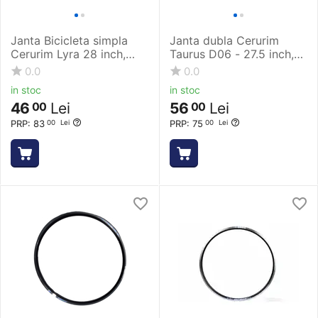
Janta Bicicleta simpla
Janta dubla Cerurim
Cerurim Lyra 28 inch,
Taurus D06 - 27.5 inch,
622 x 21, 36H, V-Brake,
Disc, 32H, Negru
0.0
0.0
Negru
in stoc
in stoc
46
Lei
56
Lei
00
00
PRP:
83
PRP:
75
00
Lei
00
Lei