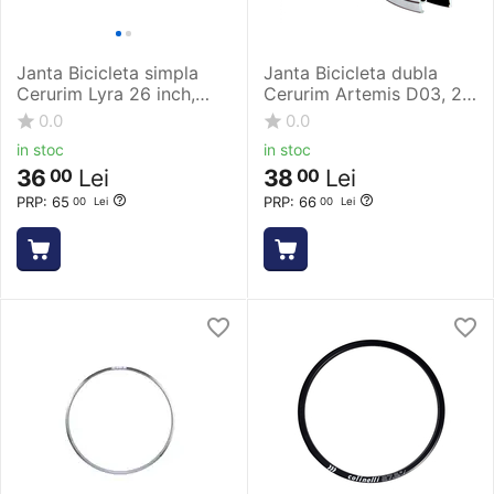
Janta Bicicleta simpla
Janta Bicicleta dubla
Cerurim Lyra 26 inch,
Cerurim Artemis D03, 20
559 x 21, 36H, V-Brake,
inch, V-Brake, 28H,
0.0
0.0
Argintiu
Negru, fara capse
in stoc
in stoc
36
Lei
38
Lei
00
00
PRP:
65
PRP:
66
00
Lei
00
Lei