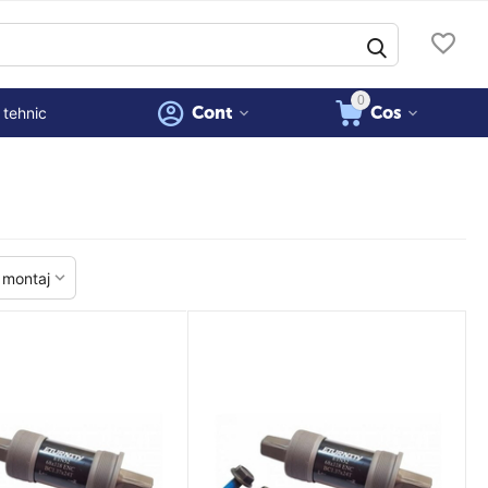
0
Cont
Cos
 tehnic
 montaj