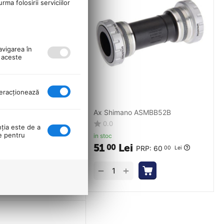
ma folosirii serviciilor
avigarea în
ă aceste
nteracţionează
Excentric Spate 4 In 1
Ax Shimano ASMBB52B
egru
0.0
nţia este de a
se pentru
in stoc
51
Lei
00
PRP:
60
00
Lei
i
PRP:
48
00
Lei
+
−
+