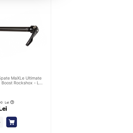
Spate MaXLe Ultimate
 Boost Rockshox - L
00
Lei
Lei
+