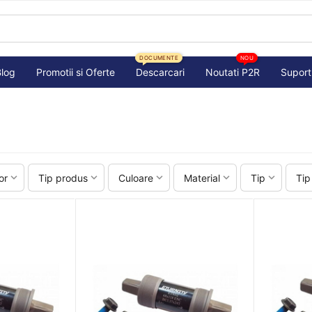
DOCUMENTE
NOU
Blog
Promotii si Oferte
Descarcari
Noutati P2R
Suport
or
Tip produs
Culoare
Material
Tip
Tip