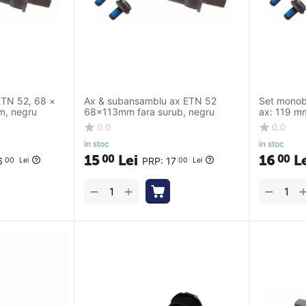
ETN 52, 68 ×
Ax & subansamblu ax ETN 52
Set monob
m, negru
68x113mm fara surub, negru
ax: 119 mm
negru, far
0.0
0.0
in stoc
in stoc
15
Lei
16
L
00
00
6
PRP:
17
00
Lei
00
Lei
+
−
−