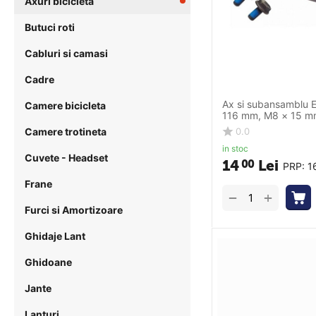
Axuri bicicleta
Butuci roti
Cabluri si camasi
Cadre
Ax si subansamblu 
Camere bicicleta
116 mm, M8 × 15 m
Camere trotineta
0.0
in stoc
Cuvete - Headset
14
Lei
00
PRP:
1
Frane
+
−
Furci si Amortizoare
Ghidaje Lant
Ghidoane
Jante
Lanturi