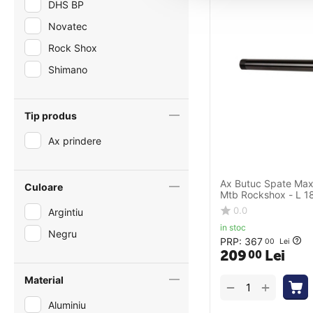
DHS BP
Novatec
Rock Shox
Shimano
Tip produs
Ax prindere
Ax Butuc Spate Maxl
Culoare
Mtb Rockshox - L 1
0.0
Argintiu
in stoc
Negru
PRP:
367
00
Lei
209
Lei
00
Material
+
−
Aluminiu