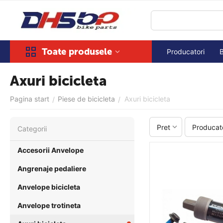
Toate produsele
Producatori
Axuri bicicleta
Pagina start
Piese de bicicleta
Axuri bicicleta
/
/
Pret
Producat
Сategorii
Accesorii Anvelope
Angrenaje pedaliere
Anvelope bicicleta
Anvelope trotineta