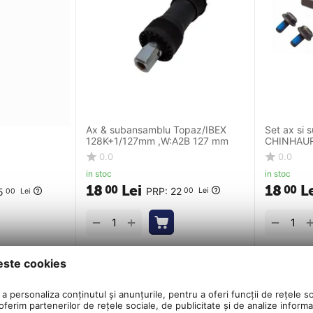
Ax & subansamblu Topaz/IBEX
Set ax si 
128K+1/127mm ,W:A2B 127 mm
CHINHAUR
mm, otel, 
0.0
0.0
in stoc
in stoc
18
Lei
18
L
00
00
PRP:
22
5
00
Lei
00
Lei
+
−
−
este cookies
a personaliza conținutul și anunțurile, pentru a oferi funcții de rețele so
ferim partenerilor de rețele sociale, de publicitate și de analize informaț