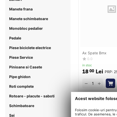
Manete frana
Manete schimbatoare
Monobloc pedalier
Pedale
Piese biciclete electrice
Ax Spate Bmx
Piese Service
0.0
in stoc
Pinioane si Casete
18
Lei
00
PRP:
2
Pipe ghidon
+
−
Roti complete
Rotoare - placute - saboti
Acest website folos
Schimbatoare
Folosim cookie-uri pentru 
traficul. De asemenea, le o
Sei