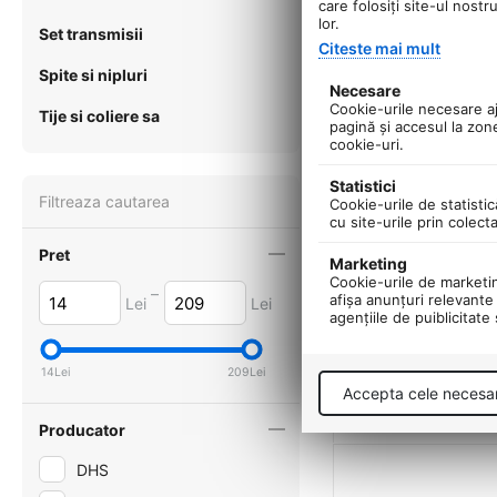
care folosiți site-ul nostr
lor.
Set transmisii
Citeste mai mult
Spite si nipluri
Necesare
Cookie-urile necesare aju
Tije si coliere sa
pagină şi accesul la zon
cookie-uri.
Statistici
Filtreaza cautarea
Cookie-urile de statistic
cu site-urile prin colect
Ax Brat Pedalier Bm
Pret
Marketing
Argintiu
Cookie-urile de marketing
0.0
–
afişa anunţuri relevante 
Lei
Lei
agenţiile de puiblicitate
in stoc
31
Lei
00
14
Lei
209
Lei
+
−
Accepta cele necesa
Producator
DHS