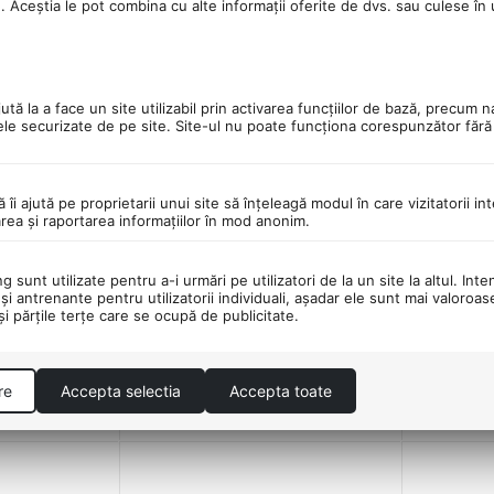
u. Aceștia le pot combina cu alte informații oferite de dvs. sau culese în ur
tă la a face un site utilizabil prin activarea funcţiilor de bază, precum n
ele securizate de pe site. Site-ul nu poate funcţiona corespunzător făr
ă îi ajută pe proprietarii unui site să înţeleagă modul în care vizitatorii i
area şi raportarea informaţiilor în mod anonim.
x Dhs -
Capace Ax Excentric Spate 4 In 1
Capace Ax 
- 10 Mm, Negru
- 5 Mm, N
 sunt utilizate pentru a-i urmări pe utilizatori de la un site la altul. Inte
0.0
0.0
şi antrenante pentru utilizatorii individuali, aşadar ele sunt mai valoroa
 şi părţile terţe care se ocupă de publicitate.
in stoc
in stoc
33
Lei
35
Le
00
00
PRP:
40
00
Lei
+
−
−
re
Accepta selectia
Accepta toate