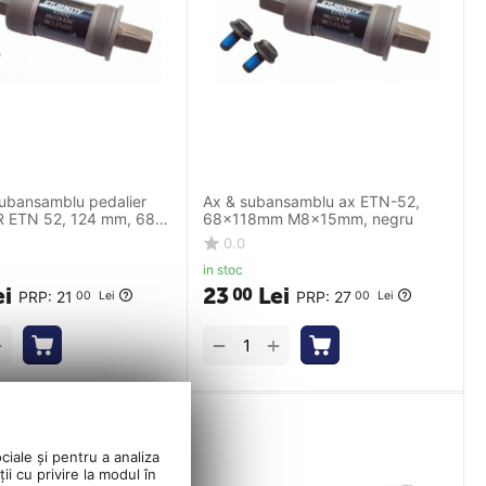
subansamblu pedalier
Ax & subansamblu ax ETN-52,
 ETN 52, 124 mm, 68
68x118mm M8x15mm, negru
fara surub, negru
0.0
in stoc
ei
23
Lei
00
PRP:
21
PRP:
27
00
Lei
00
Lei
+
+
−
ciale și pentru a analiza
ii cu privire la modul în