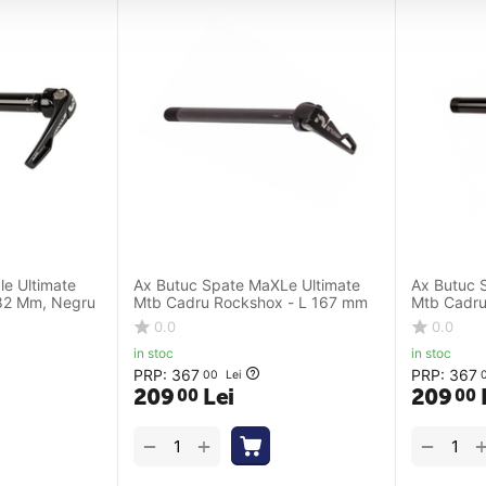
e Ultimate
Ax Butuc Spate MaXLe Ultimate
Ax Butuc 
82 Mm, Negru
Mtb Cadru Rockshox - L 167 mm
Mtb Cadru
188 mm
0.0
0.0
in stoc
in stoc
PRP:
367
PRP:
367
00
Lei
209
Lei
209
00
00
+
−
−