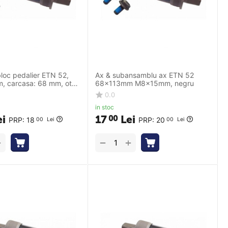
loc pedalier ETN 52,
Ax & subansamblu ax ETN 52
, carcasa: 68 mm, otel,
68x113mm M8x15mm, negru
a surub
0.0
in stoc
ei
17
Lei
00
PRP:
18
PRP:
20
00
Lei
00
Lei
+
+
−