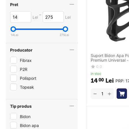
Pret
–
Lei
Lei
14
Lei
275
Lei
Producator
Suport Bidon Apa Po
Premium Universal 
Fibrax
0.0
P2R
in stoc
Polisport
14
Lei
00
PRP:
1
Topeak
+
−
Tip produs
Bidon
Bidon apa