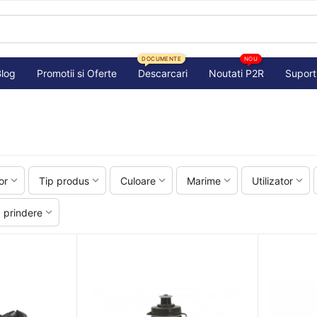
DOCUMENTE
NOU
Blog
Promotii si Oferte
Descarcari
Noutati P2R
Suport
or
Tip produs
Culoare
Marime
Utilizator
 prindere