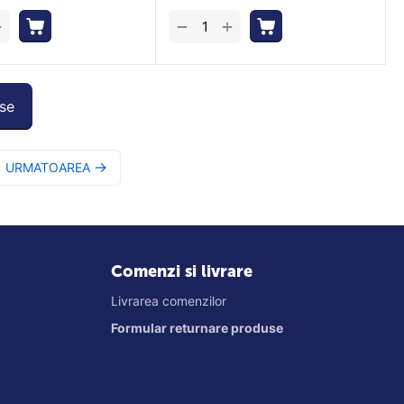
+
+
−
se
URMATOAREA
Comenzi si livrare
Livrarea comenzilor
Formular returnare produse