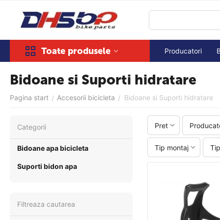
Toate produsele
Producatori
Bidoane si Suporti hidratare
Pagina start
Accesorii bicicleta
Bidoane si Suporti hidratare
/
/
Pret
Producat
Сategorii
Tip montaj
Tip
Bidoane apa bicicleta
Suporti bidon apa
Filtreaza cautarea