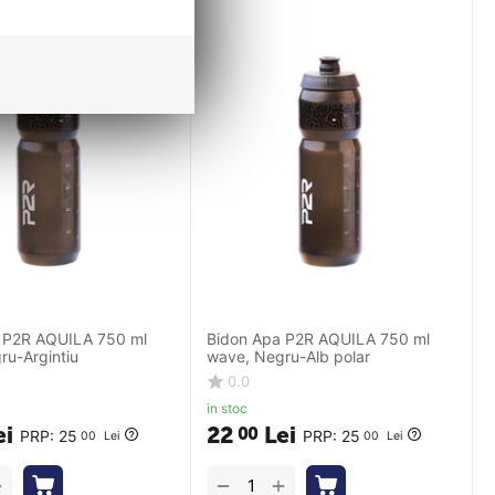
 P2R AQUILA 750 ml
Bidon Apa P2R AQUILA 750 ml
ru-Argintiu
wave, Negru-Alb polar
0.0
in stoc
ei
22
Lei
00
PRP:
25
PRP:
25
00
Lei
00
Lei
+
+
−