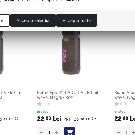
re
Accepta selectia
Accepta toate
ILA 750 ml
Bidon Apa P2R AQUILA 750 ml
Bidon Apa
aliu
wave, Negru- Roz
wave, Neg
0.0
0.0
in stoc
in stoc
22
Lei
22
L
00
00
5
PRP:
25
00
Lei
00
Lei
+
−
−