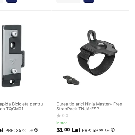
apida Bicicleta pentru
Curea tip arici Ninja Master+ Free
idon TQCM01
StrapPack TNJA-FSP
0.0
in stoc
ei
31
Lei
00
PRP:
35
PRP:
59
00
Lei
00
Lei