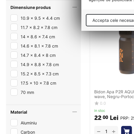
Dimensiune produs
10.9 x 9.5 x 4.4 cm
Accepta cele necesa
11.7 x 8.2 x 7.8 cm
14 x 8.6 x 7.4 cm
14.6 x 8.1 x 7.8 cm
14.7 x 8.4 x 8 cm
14.9 x 8.8 x 7.8 cm
15.2 x 8.5 x 7.3 cm
17.5 x 10 x 7.8 cm
Bidon Apa P2R AQU
70 mm
wave, Negru-Portoc
0.0
in stoc
Material
22
Lei
00
PRP:
2
Aluminiu
+
−
Carbon