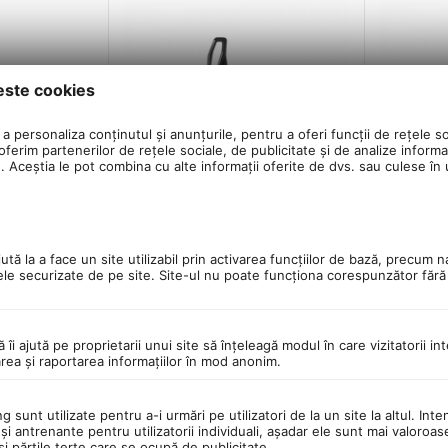
este cookies
a personaliza conținutul și anunțurile, pentru a oferi funcții de rețele so
ferim partenerilor de rețele sociale, de publicitate și de analize informaț
u. Aceștia le pot combina cu alte informații oferite de dvs. sau culese în ur
tă la a face un site utilizabil prin activarea funcţiilor de bază, precum n
Topeak Mono
Suport Bidon Apa Polisport PRO
Suport Bi
ele securizate de pe site. Site-ul nu poate funcţiona corespunzător făr
nsparent
EVO - Negru-Alb
EVO - Neg
0.0
0.0
in stoc
in stoc
ă îi ajută pe proprietarii unui site să înţeleagă modul în care vizitatorii i
22
Lei
22
L
00
00
6
PRP:
26
00
Lei
00
Lei
area şi raportarea informaţiilor în mod anonim.
+
−
−
 sunt utilizate pentru a-i urmări pe utilizatori de la un site la altul. Inte
şi antrenante pentru utilizatorii individuali, aşadar ele sunt mai valoroa
 şi părţile terţe care se ocupă de publicitate.