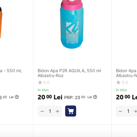
a - 550 ml,
Bidon Apa P2R AQUILA, 550 ml
Bidon Apa
Albastru-Roz
Albastru-
0.0
0.0
in stoc
in stoc
20
Lei
20
L
00
00
3
PRP:
23
00
Lei
00
Lei
+
−
−