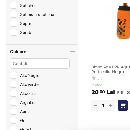
Set chei
Set multifunctional
Suport
Surub
Culoare
Bidon Apa P2R Aquil
Portocaliu-Negru
Alb/Negru
0.0
Alb/Verde
in stoc
20
Lei
00
PRP:
2
Albastru
Argintiu
+
−
Auriu
Gri
Gri/Alb