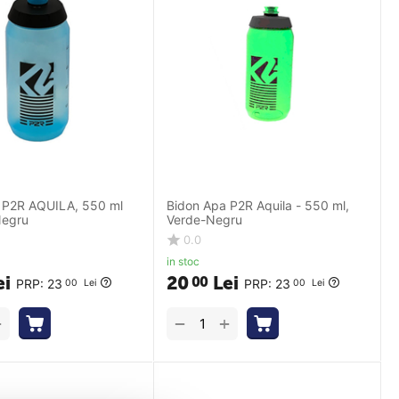
 P2R AQUILA, 550 ml
Bidon Apa P2R Aquila - 550 ml,
Negru
Verde-Negru
0.0
in stoc
ei
20
Lei
00
PRP:
23
PRP:
23
00
Lei
00
Lei
+
+
−