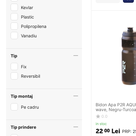
Kevlar
Plastic
Polipropilena
Vanadiu
Tip
Fix
Reversibil
Tip montaj
Bidon Apa P2R AQU
Pe cadru
wave, Negru-Turco
0.0
in stoc
Tip prindere
22
Lei
00
PRP:
2