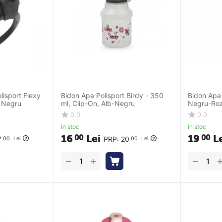
lisport Flexy
Bidon Apa Polisport Birdy - 350
Bidon Apa 
- Negru
ml, Clip-On, Alb-Negru
Negru-Ro
0.0
0.0
in stoc
in stoc
16
Lei
19
L
00
00
7
PRP:
20
00
Lei
00
Lei
+
−
−