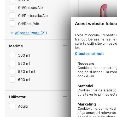
Gri/Galben/Alb
Gri/Portocaliu/Alb
Acest website folos
Gri/Rosu/Alb
Negru
Afiseaza toate (21)
Folosim cookie-uri pentru 
traficul. De asemenea, le o
Negru,Negru
care folosiți site-ul nostr
Marime
lor.
Negru/Alb,Negru
Citeste mai mult
500 ml
Negru/Albastru
550 ml
Necesare
Negru/Argintiu
Cookie-urile necesare aju
Suport Bidon Apa 
550 ml ml
pagină şi accesul la zon
Negru/Portocaliu
Cage Cx - Rosu-Tra
cookie-uri.
600 ml
Negru/Rosu
0.0
Statistici
in stoc
Negru/Roz
Cookie-urile de statistic
21
Lei
00
PRP:
2
cu site-urile prin colect
Portocaliu
Utilizator
+
−
Marketing
Rosu
Adulti
Cookie-urile de marketing
Verde
afişa anunţuri relevante 
agenţiile de puiblicitate