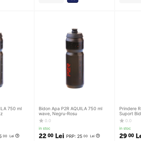
ILA 750 ml
Bidon Apa P2R AQUILA 750 ml
Prindere R
az
wave, Negru-Rosu
Suport B
0.0
0.0
in stoc
in stoc
22
Lei
29
L
00
00
5
PRP:
25
00
Lei
00
Lei