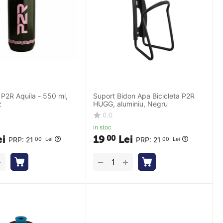
P2R Aquila - 550 ml,
Suport Bidon Apa Bicicleta P2R
z
HUGG, aluminiu, Negru
0.0
in stoc
ei
19
Lei
00
PRP:
21
PRP:
21
00
Lei
00
Lei
+
+
−