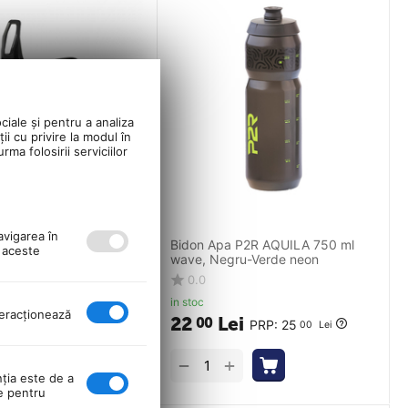
ciale și pentru a analiza
ii cu privire la modul în
ma folosirii serviciilor
avigarea în
don Apa Polisport PRO
Bidon Apa P2R AQUILA 750 ml
ă aceste
ru
wave, Negru-Verde neon
0.0
in stoc
nteracţionează
ei
22
Lei
00
PRP:
26
PRP:
25
00
Lei
00
Lei
+
+
−
nţia este de a
se pentru