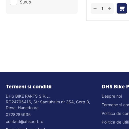
Surub
+
−
Termeni si conditii
DHS Bike P
DHS BIKE PARTS S.R.L.
Despre noi
RO24705416, Str Santuhalm nr 35A, Corp B,
Termene si con
Deva, Hunedoara
Politica de co
0728285935
contact@afisport.ro
Politica de uti