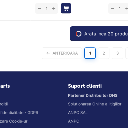
+
−
−
Arata inca 20 produ
ANTERIOARA
1
2
3
arts
Suport clienti
Partener Distribuitor DHS
ditii
Solutionarea Online a litigiilor
nfidentialitate - GDPR
ANPC SAL
lizare Cookie-uri
ANPC