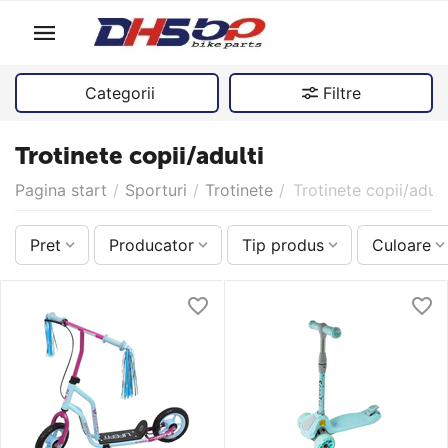
Categorii
Filtre
Trotinete copii/adulti
Pagina start
/
Sporturi
/
Trotinete
/
Trotinete copii/adult
Pret
Producator
Tip produs
Culoare