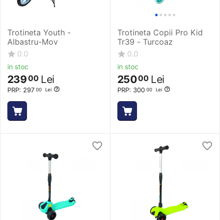
Trotineta Youth -
Trotineta Copii Pro Kid
Albastru-Mov
Tr39 - Turcoaz
0.0
0.0
in stoc
in stoc
239
Lei
250
Lei
00
00
PRP:
297
PRP:
300
00
Lei
00
Lei