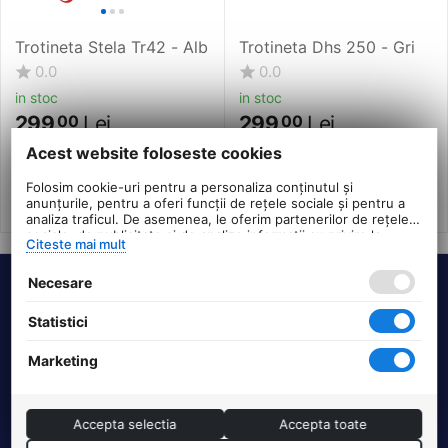
Trotineta Stela Tr42 - Alb
Trotineta Dhs 250 - Gri
0.0
0.0
in stoc
in stoc
299
Lei
299
Lei
00
00
PRP:
360
PRP:
350
00
Lei
00
Lei
Acest website foloseste cookies
Folosim cookie-uri pentru a personaliza conținutul și
anunțurile, pentru a oferi funcții de rețele sociale și pentru a
analiza traficul. De asemenea, le oferim partenerilor de rețele
sociale, de publicitate și de analize informații cu privire la
Citeste mai mult
modul în care folosiți site-ul nostru. Aceștia le pot combina cu
alte informații oferite de dvs. sau culese în urma folosirii
Necesare
serviciilor lor.
Termeni si conditii
Statistici
DHS Bike Parts
Marketing
Suport clienti
Accepta selectia
Accepta toate