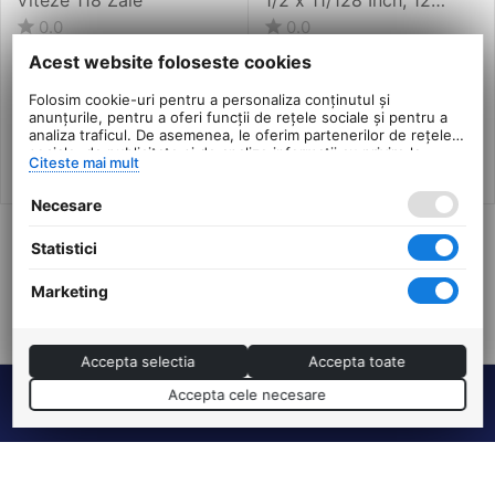
Viteze, Argintiu-Negru
0.0
0.0
in stoc
in stoc
Acest website foloseste cookies
104
Lei
128
Lei
00
00
Folosim cookie-uri pentru a personaliza conținutul și
PRP:
127
PRP:
152
00
Lei
00
Lei
anunțurile, pentru a oferi funcții de rețele sociale și pentru a
analiza traficul. De asemenea, le oferim partenerilor de rețele
sociale, de publicitate și de analize informații cu privire la
Citeste mai mult
modul în care folosiți site-ul nostru. Aceștia le pot combina cu
alte informații oferite de dvs. sau culese în urma folosirii
Necesare
serviciilor lor.
Statistici
Arata inca 20 produse
Marketing
ANTERIOARA
URMATOAREA
Accepta selectia
Accepta toate
Accepta cele necesare
Termeni si conditii
DHS Bike Parts