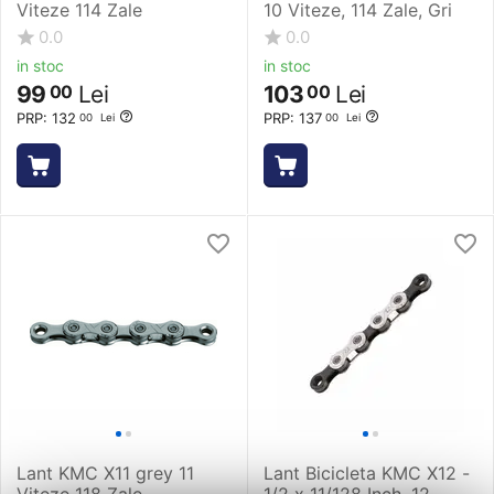
Viteze 114 Zale
10 Viteze, 114 Zale, Gri
0.0
0.0
in stoc
in stoc
99
Lei
103
Lei
00
00
PRP:
132
PRP:
137
00
Lei
00
Lei
Lant KMC X11 grey 11
Lant Bicicleta KMC X12 -
Viteze 118 Zale
1/2 x 11/128 Inch, 12