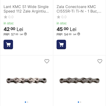
Lant KMC S1 Wide Single
Zala Conectoare KMC
Speed 112 Zale Argintiu
Cl555R-Ti Ti-N - 1 Buc,
mat
11 Viteze, Auriu
0.0
0.0
in stoc
in stoc
42
Lei
45
Lei
00
00
PRP:
57
PRP:
54
00
Lei
00
Lei