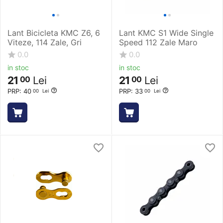
Lant Bicicleta KMC Z6, 6
Lant KMC S1 Wide Single
Viteze, 114 Zale, Gri
Speed 112 Zale Maro
0.0
0.0
in stoc
in stoc
21
Lei
21
Lei
00
00
PRP:
40
PRP:
33
00
Lei
00
Lei