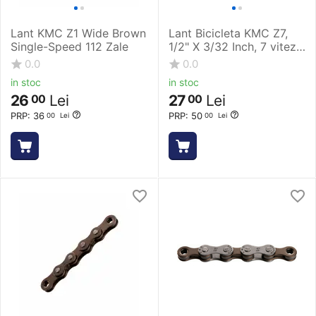
Lant KMC Z1 Wide Brown
Lant Bicicleta KMC Z7,
Single-Speed 112 Zale
1/2" X 3/32 Inch, 7 viteze,
Gri-Maro
0.0
0.0
in stoc
in stoc
26
Lei
27
Lei
00
00
PRP:
36
PRP:
50
00
Lei
00
Lei