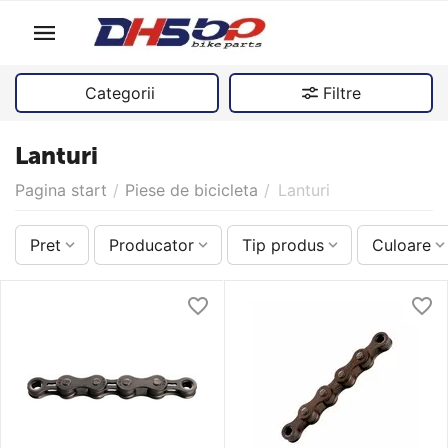
Categorii
Filtre
Lanturi
Pagina start
/
Piese de bicicleta
/
Lanturi
Pret
Producator
Tip produs
Culoare