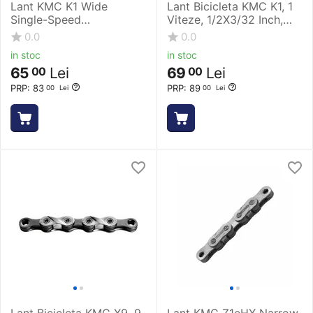
Lant KMC K1 Wide
Lant Bicicleta KMC K1, 1
Single-Speed
Viteze, 1/2X3/32 Inch,
Argintiu/Negru 100 Zale
100 Zale, Argintiu
0.0
0.0
in stoc
in stoc
65
Lei
69
Lei
00
00
PRP:
83
PRP:
89
00
Lei
00
Lei
Lant Bicicleta KMC X9, 9
Lant KMC Z1eHX Narrow