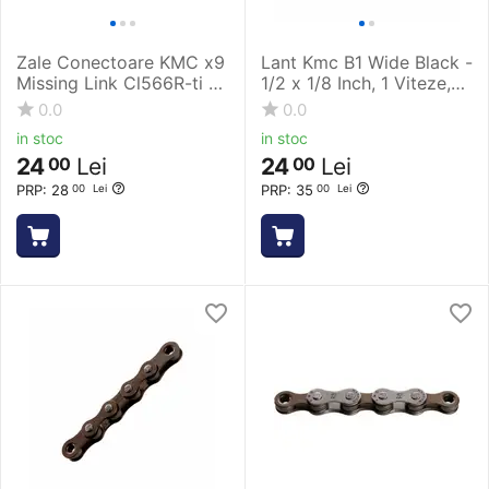
Zale Conectoare KMC x9
Lant Kmc B1 Wide Black -
Missing Link Cl566R-ti -
1/2 x 1/8 Inch, 1 Viteze,
1 Buc, 9 Viteze
Negru
0.0
0.0
in stoc
in stoc
24
Lei
24
Lei
00
00
PRP:
28
PRP:
35
00
Lei
00
Lei