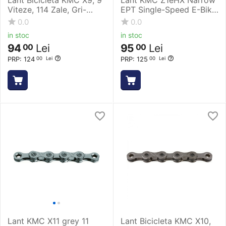
Viteze, 114 Zale, Gri-
EPT Single-Speed E-Bike
Argintiu
128 Zale
0.0
0.0
in stoc
in stoc
94
Lei
95
Lei
00
00
PRP:
124
PRP:
125
00
Lei
00
Lei
Lant KMC X11 grey 11
Lant Bicicleta KMC X10,