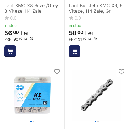
Lant KMC X8 Silver/Grey
Lant Bicicleta KMC X9, 9
8 Viteze 114 Zale
Viteze, 114 Zale, Gri
0.0
0.0
in stoc
in stoc
56
Lei
58
Lei
00
00
PRP:
90
PRP:
91
00
Lei
00
Lei