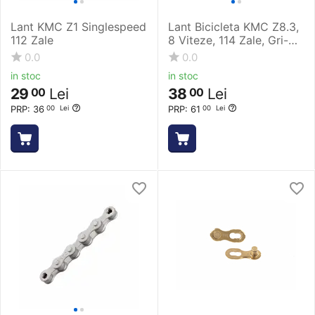
Lant KMC Z1 Singlespeed
Lant Bicicleta KMC Z8.3,
112 Zale
8 Viteze, 114 Zale, Gri-
Argintiu
0.0
0.0
in stoc
in stoc
29
Lei
38
Lei
00
00
PRP:
36
PRP:
61
00
Lei
00
Lei