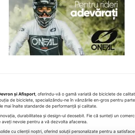
evron și Afisport
, oferindu-vă o gamă variată de biciclete de calita
ibuția de biciclete, specializându-ne în vânzările en-gros pentru part
le mai înalte standarde de performanță și calitate.
inovația, durabilitatea și design-ul deosebit. Fie că sunteți un comer
e aveți nevoie pentru a vă dezvolta afacerea.
ide cu clienții noștri, oferind soluții personalizate pentru a satisfac