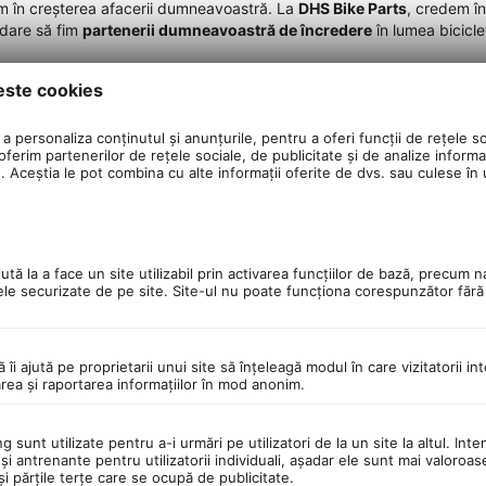
nem în creșterea afacerii dumneavoastră. La
DHS Bike Parts
, credem în
bdare să fim
partenerii dumneavoastră de încredere
în lumea bicicle
este cookies
Vreau sa devin distribuitor DHS Bike Parts
a personaliza conținutul și anunțurile, pentru a oferi funcții de rețele so
ferim partenerilor de rețele sociale, de publicitate și de analize informaț
u. Aceștia le pot combina cu alte informații oferite de dvs. sau culese în ur
tă la a face un site utilizabil prin activarea funcţiilor de bază, precum n
ele securizate de pe site. Site-ul nu poate funcţiona corespunzător făr
ă îi ajută pe proprietarii unui site să înţeleagă modul în care vizitatorii i
area şi raportarea informaţiilor în mod anonim.
 sunt utilizate pentru a-i urmări pe utilizatori de la un site la altul. Inte
şi antrenante pentru utilizatorii individuali, aşadar ele sunt mai valoroa
 şi părţile terţe care se ocupă de publicitate.