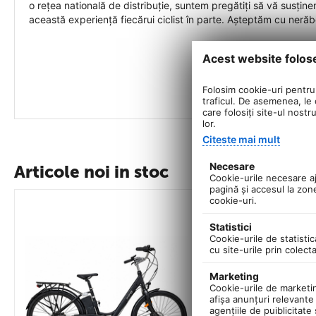
o rețea natională de distribuție, suntem pregătiți să vă susți
această experiență fiecărui ciclist în parte. Așteptăm cu neră
Acest website folos
Folosim cookie-uri pentru 
traficul. De asemenea, le o
care folosiți site-ul nostr
lor.
Citeste mai mult
Necesare
Articole noi in stoc
Cookie-urile necesare aju
pagină şi accesul la zon
cookie-uri.
Statistici
Cookie-urile de statistic
cu site-urile prin colect
Marketing
Cookie-urile de marketing
afişa anunţuri relevante 
agenţiile de puiblicitate