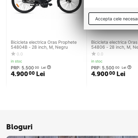
Accepta cele necesa
Bicicleta electrica Oras Prophete
Bicicleta electrica Ora
54804B - 28 inch, M, Negru
54806 - 28 inch, M, N
0.0
0.0
in stoc
in stoc
PRP:
5.500
PRP:
5.500
00
Lei
00
Lei
4.900
Lei
4.900
Lei
00
00
Bloguri