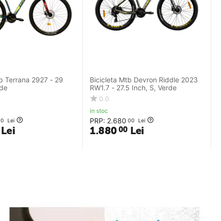
tb Terrana 2927 - 29
Bicicleta Mtb Devron Riddle 2023
rde
RW1.7 - 27.5 Inch, S, Verde
0.0
in stoc
PRP:
2.680
00
Lei
00
Lei
Lei
1.880
Lei
00