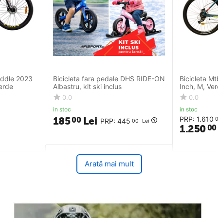
iddle 2023
Bicicleta fara pedale DHS RIDE-ON
Bicicleta M
Verde
Albastru, kit ski inclus
Inch, M, Ve
0.0
0.0
in stoc
in stoc
185
Lei
PRP:
1.610
00
PRP:
445
00
Lei
1.250
00
Arată mai mult