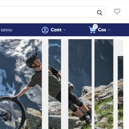
0
Cont
Cos
 tehnic