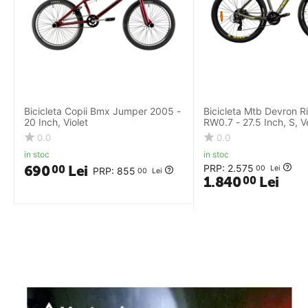
Bicicleta Copii Bmx Jumper 2005 -
Bicicleta Mtb Devron R
20 Inch, Violet
RW0.7 - 27.5 Inch, S, 
0.0
0.0
in stoc
in stoc
690
Lei
PRP:
2.575
00
00
Lei
PRP:
855
00
Lei
1.840
Lei
00