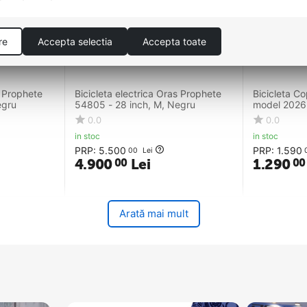
re
Accepta selectia
Accepta toate
s Prophete
Bicicleta electrica Oras Prophete
Bicicleta C
egru
54805 - 28 inch, M, Negru
model 2026 
Negru
0.0
0.0
in stoc
in stoc
PRP:
5.500
PRP:
1.590
00
Lei
4.900
Lei
1.290
00
00
Arată mai mult