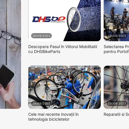
29/09/2023
29/09/2023
Descopera Pasul în Viitorul Mobilitatii
Selectarea Pr
cu DHSBikeParts
pentru Porto
29/09/2023
29/09/2023
Cele mai recente inovații în
Reparatii si S
tehnologia bicicletelor