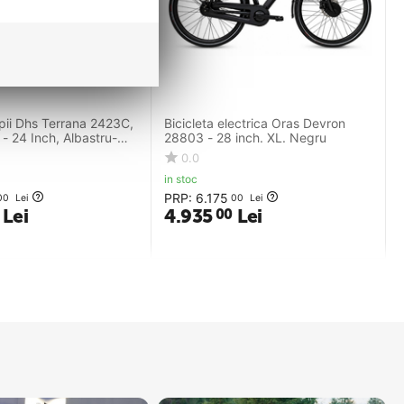
opii Dhs Terrana 2423C,
Bicicleta electrica Oras Devron
- 24 Inch, Albastru-
28803 - 28 inch. XL. Negru
0.0
in stoc
PRP:
6.175
00
Lei
00
Lei
Lei
4.935
Lei
00