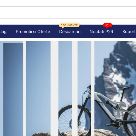
DOCUMENTE
NOU
Blog
Promotii si Oferte
Descarcari
Noutati P2R
Suport