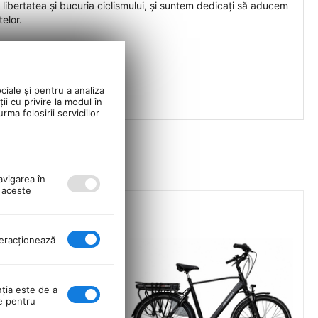
 libertatea și bucuria ciclismului, și suntem dedicați să aducem
telor.
ciale și pentru a analiza
ii cu privire la modul în
ma folosirii serviciilor
avigarea în
ă aceste
nteracţionează
nţia este de a
se pentru