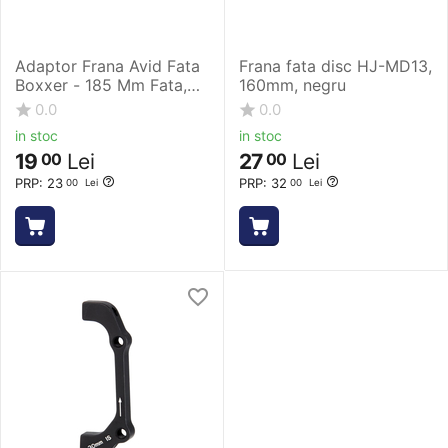
Adaptor Frana Avid Fata
Frana fata disc HJ-MD13,
Boxxer - 185 Mm Fata,
160mm, negru
Negru
0.0
0.0
in stoc
in stoc
19
Lei
27
Lei
00
00
PRP:
23
PRP:
32
00
Lei
00
Lei