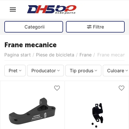
Categorii
Filtre
Frane mecanice
Pagina start
/
Piese de bicicleta
/
Frane
/
Frane mecani
Pret
Producator
Tip produs
Culoare