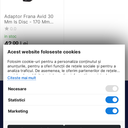
Adaptor Frana Avid 30
Mm Is Disc - 170 Mm
Spate, Negru
0.0
in stoc
42
Lei
00
PRP:
50
00
Lei
Acest website foloseste cookies
Folosim cookie-uri pentru a personaliza conținutul și
anunțurile, pentru a oferi funcții de rețele sociale și pentru a
analiza traficul. De asemenea, le oferim partenerilor de rețele
sociale, de publicitate și de analize informații cu privire la
Citeste mai mult
modul în care folosiți site-ul nostru. Aceștia le pot combina cu
alte informații oferite de dvs. sau culese în urma folosirii
Necesare
serviciilor lor.
Termeni si conditii
Statistici
DHS Bike Parts
Marketing
Suport clienti