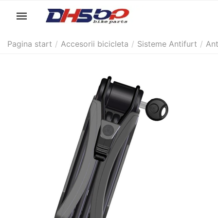
Pagina start
/
Accesorii bicicleta
/
Sisteme Antifurt
/
Ant