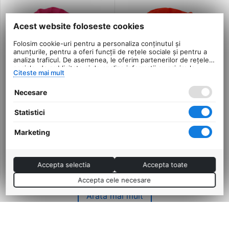
Acest website foloseste cookies
Folosim cookie-uri pentru a personaliza conținutul și
anunțurile, pentru a oferi funcții de rețele sociale și pentru a
analiza traficul. De asemenea, le oferim partenerilor de rețele
sociale, de publicitate și de analize informații cu privire la
Citeste mai mult
modul în care folosiți site-ul nostru. Aceștia le pot combina cu
alte informații oferite de dvs. sau culese în urma folosirii
Necesare
serviciilor lor.
Antifurt Bicicleta P2R
Antifurt Bicicleta P2R
AVENIR - 4x650 mm,
AVENIR - 4x650 mm,
Statistici
Roz
Rosu
0.0
0.0
Marketing
in stoc
in stoc
43
Lei
43
Lei
00
00
PRP:
49
PRP:
49
00
Lei
00
Lei
Accepta selectia
Accepta toate
Accepta cele necesare
Arată mai mult
Adaugă în coș
167,00
Lei