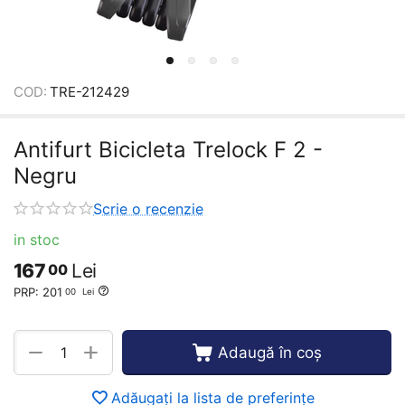
COD:
TRE-212429
Antifurt Bicicleta Trelock F 2 -
Negru
Scrie o recenzie
in stoc
167
Lei
00
PRP:
201
00
Lei
+
−
Adaugă în coș
Adăugați la lista de preferințe