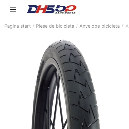
Pagina start
/
Piese de bicicleta
/
Anvelope bicicleta
/
A