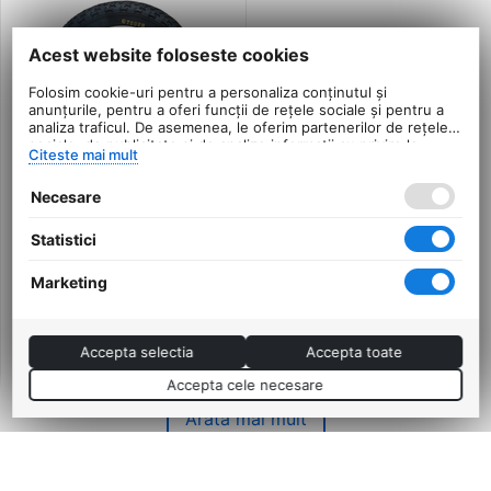
Acest website foloseste cookies
Folosim cookie-uri pentru a personaliza conținutul și
anunțurile, pentru a oferi funcții de rețele sociale și pentru a
analiza traficul. De asemenea, le oferim partenerilor de rețele
sociale, de publicitate și de analize informații cu privire la
Citeste mai mult
modul în care folosiți site-ul nostru. Aceștia le pot combina cu
alte informații oferite de dvs. sau culese în urma folosirii
Necesare
serviciilor lor.
Anvelopa Tough 12''
Set Anvelopa + Camera
1.95X2.125
Tough 12'' 1.95X2.125 AV
Statistici
0.0
0.0
Marketing
in stoc
in stoc
6
Lei
6
Lei
00
00
PRP:
7
PRP:
15
00
Lei
00
Lei
Accepta selectia
Accepta toate
Accepta cele necesare
Arată mai mult
Adaugă în coș
33,00
Lei