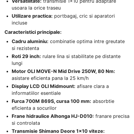
Versatilitate:
transmisie 1x10 pentru adaptare
usoara la orice traseu
Utilizare practica:
portbagaj, cric si aparatori
incluse
Caracteristici principale:
Cadru aluminiu:
combinatie optima intre greutate
si rezistenta
Roti 29 inch:
rulare lina si stabilitate pe distante
lungi
Motor OLI MOVE-N Mid Drive 250W, 80 Nm:
asistare eficienta pana la 25 km/h
Display LCD OLI Midmount:
afisare clara a
informatiilor esentiale
Furca 700M 869S, cursa 100 mm:
absorbtie
eficienta a socurilor
Frane hidraulice Alhonga HJ-D010:
franare precisa
si controlata
Transmisie Shimano Deore 1x10 viteze: