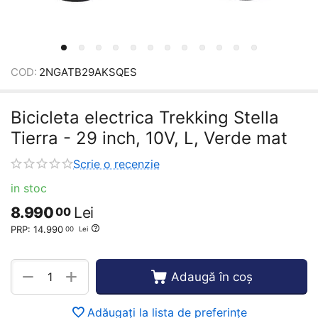
COD:
2NGATB29AKSQES
Bicicleta electrica Trekking Stella
Tierra - 29 inch, 10V, L, Verde mat
Scrie o recenzie
in stoc
8.990
Lei
00
PRP:
14.990
00
Lei
+
−
Adaugă în coș
Adăugați la lista de preferințe