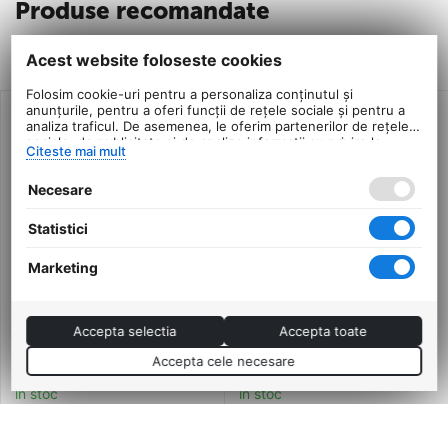
Produse recomandate
Produse similare
Acest website foloseste cookies
Folosim cookie-uri pentru a personaliza conținutul și
anunțurile, pentru a oferi funcții de rețele sociale și pentru a
analiza traficul. De asemenea, le oferim partenerilor de rețele
sociale, de publicitate și de analize informații cu privire la
Citeste mai mult
modul în care folosiți site-ul nostru. Aceștia le pot combina cu
alte informații oferite de dvs. sau culese în urma folosirii
Necesare
serviciilor lor.
Statistici
Marketing
Bicicleta Electrica
Bicicleta Electrica
Accepta selectia
Accepta toate
Devron Riddle W1.7 - 27.5
Prophete 52562 - 28
Inch, 450 mm, Albastru
Inch, M, Gri
Accepta cele necesare
0.0
0.0
in stoc
in stoc
2.790
Lei
2.990
Lei
00
00
Adaugă în coș
8.990,00
Lei
PRP:
4.191
PRP:
5.290
00
Lei
00
Lei