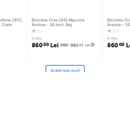
adinne 2812,
Bicicleta Oras DHS Maccina
Bicicleta O
pentru pozitii relaxate
, Crem
Avenue - 26 inch, Bej
Avenue - 26
falt
0.0
0.0
in stoc
in stoc
zilnice
860
Lei
860
L
00
00
PRP:
990
00
Lei
ta
Arată mai mult
nta a vibratiilor
lasari variate
eze pentru confort la pedalare
arts
Suport clienti
a pe asfalt
Partener Distribuitor DHS
ditii
Solutionarea Online a litigiilor
nomica