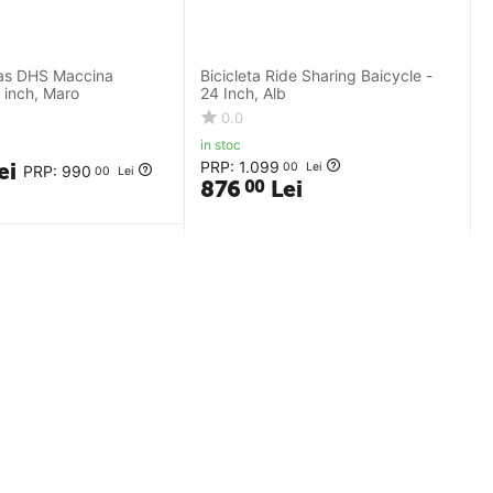
ras DHS Maccina
Bicicleta Ride Sharing Baicycle -
 inch, Maro
24 Inch, Alb
0.0
in stoc
ei
PRP:
1.099
00
Lei
PRP:
990
00
Lei
876
Lei
00
Comenzi si livrare
Livrarea comenzilor
Formular returnare produse