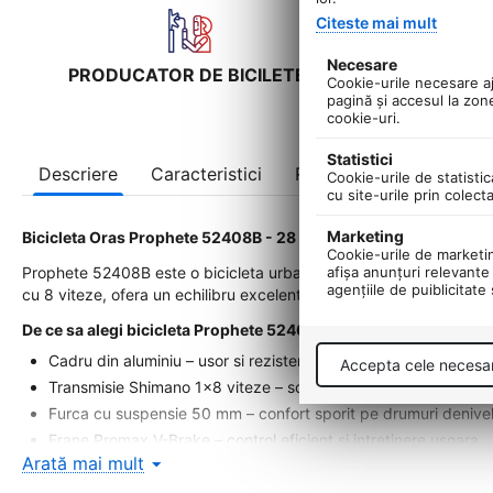
Citeste mai mult
Necesare
PRODUCATOR DE BICILETE!
UNIC IM
Cookie-urile necesare aju
pagină şi accesul la zon
cookie-uri.
Statistici
Descriere
Caracteristici
Recenzii
Cookie-urile de statistic
cu site-urile prin colect
Marketing
Bicicleta Oras Prophete 52408B - 28 Inch
Cookie-urile de marketing
Prophete 52408B este o bicicleta urbana moderna si confortabila, p
afişa anunţuri relevante 
agenţiile de puiblicitate
cu 8 viteze, ofera un echilibru excelent intre confort, control si fia
De ce sa alegi bicicleta Prophete 52408B?
Cadru din aluminiu – usor si rezistent pentru utilizare zilnica
Accepta cele necesa
Transmisie Shimano 1x8 viteze – schimbari line si eficiente
Furca cu suspensie 50 mm – confort sporit pe drumuri denive
Frane Promax V-Brake – control eficient si intretinere usoara
Arată mai mult
Echipare completa: portbagaj, cric si aparatori