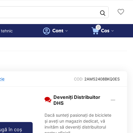
0
Cont
Cos
 tehnic
zie
COD:
2AM52408BKQ0ES
Deveniți Distribuitor
DHS
Dacă sunteți pasionați de biciclete
și aveți un magazin dedicat, vă
invităm să deveniți distribuitorul
gă în coș
nostru oficial!