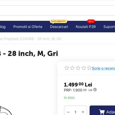
DOCUMENTE
NOU
Blog
Promotii si Oferte
Descarcari
Noutati P2R
Suport
as Prophete 52408B - 28 inch, M, Gri
- 28 inch, M, Gri
Scrie o recen
1.499
Lei
00
PRP:
1.900
00
Lei
in stoc
+
−
Adau