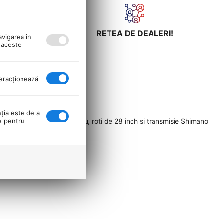
ULUI LA
RETEA DE DEALERI!
avigarea în
ă aceste
nteracţionează
nţia este de a
 oras. Cu cadru din aluminiu, roti de 28 inch si transmisie Shimano
se pentru