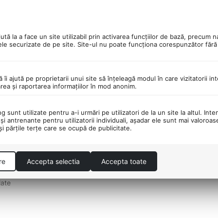
PORTATOR DE PESTE 30
DESCHIDEREA COLET
tă la a face un site utilizabil prin activarea funcţiilor de bază, precum n
DE BRANDURI!
LIVRARE!
ele securizate de pe site. Site-ul nu poate funcţiona corespunzător făr
ă îi ajută pe proprietarii unui site să înţeleagă modul în care vizitatorii i
area şi raportarea informaţiilor în mod anonim.
 sunt utilizate pentru a-i urmări pe utilizatori de la un site la altul. Inte
roiectata pentru deplasari zilnice eficiente si plimbari relaxate prin
şi antrenante pentru utilizatorii individuali, aşadar ele sunt mai valoroa
 şi părţile terţe care se ocupă de publicitate.
bilitate pentru utilizarea urbana.
re
Accepta selectia
Accepta toate
late