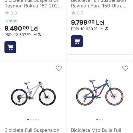
Raymon Rokua 150 2025
Raymon Yara 150 Ultra
- 29 Inch, M, Alb - Deore
2025 - 29 Inch, L, Alb -
0.0
0.0
GX
in stoc
9.799
Lei
00
9.490
Lei
00
PRP:
10.630
00
Lei
PRP:
12.537
00
Lei
Bicicleta Full Suspension
Bicicleta Mtb Bulls Full