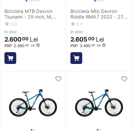
Bicicleta MTB Devron
Bicicleta Mtb Devron
Tsunami - 29 inch, M,
Riddle RM4.7 2022 - 27.5
Negru
Inch, L, Verde
0.0
0.0
in stoc
in stoc
2.600
Lei
2.605
Lei
00
00
PRP:
2.990
PRP:
3.460
00
Lei
00
Lei