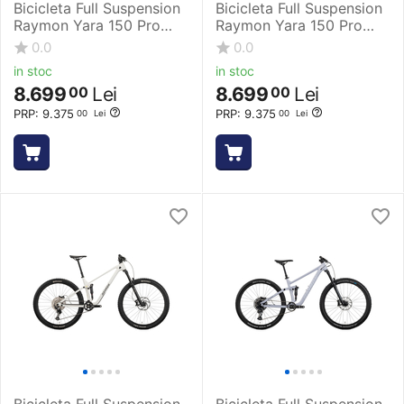
Bicicleta Full Suspension
Bicicleta Full Suspension
Raymon Yara 150 Pro
Raymon Yara 150 Pro
2025 - 29 Inch, L, Verde
2025 - 29 Inch, M, Verde
0.0
0.0
Neon - SX
Neon - SX
in stoc
in stoc
8.699
Lei
8.699
Lei
00
00
PRP:
9.375
PRP:
9.375
00
Lei
00
Lei
Bicicleta Full Suspension
Bicicleta Full Suspension