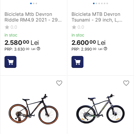
Bicicleta Mtb Devron
Bicicleta MTB Devron
Riddle RM4.9 2021 - 29
Tsunami - 29 inch, L,
Inch, L, Albastru
Negru
0.0
0.0
in stoc
in stoc
2.580
Lei
2.600
Lei
00
00
PRP:
3.630
PRP:
2.990
00
Lei
00
Lei