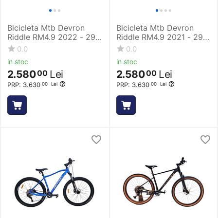
Bicicleta Mtb Devron
Bicicleta Mtb Devron
Riddle RM4.9 2022 - 29
Riddle RM4.9 2021 - 29
Inch, M, Albastru
Inch, L, Verde
0.0
0.0
in stoc
in stoc
2.580
Lei
2.580
Lei
00
00
PRP:
3.630
PRP:
3.630
00
Lei
00
Lei