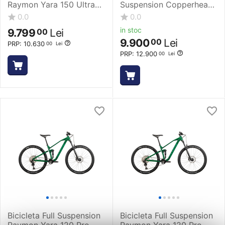
Raymon Yara 150 Ultra
Suspension Copperhead
2025 - 29 Inch, M, Alb -
FSX 1 - 29 Inch, M,
0.0
0.0
GX
Albastru
in stoc
9.799
Lei
00
9.900
Lei
00
PRP:
10.630
00
Lei
PRP:
12.900
00
Lei
Bicicleta Full Suspension
Bicicleta Full Suspension
Raymon Yara 120 Pro
Raymon Yara 120 Pro