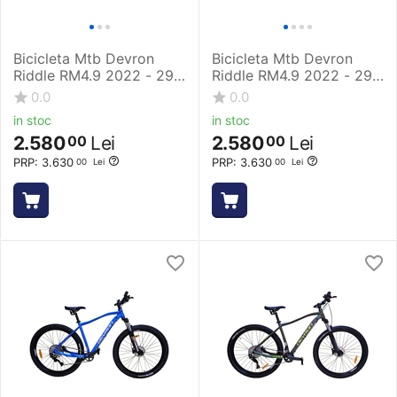
Bicicleta Mtb Devron
Bicicleta Mtb Devron
Riddle RM4.9 2022 - 29
Riddle RM4.9 2022 - 29
Inch, L, Albastru
Inch, M, Verde
0.0
0.0
in stoc
in stoc
2.580
Lei
2.580
Lei
00
00
PRP:
3.630
PRP:
3.630
00
Lei
00
Lei