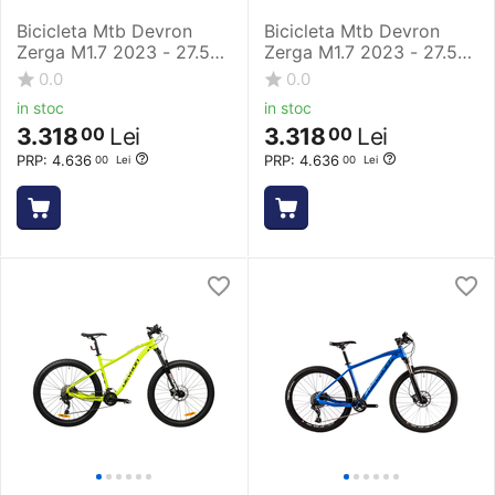
Bicicleta Mtb Devron
Bicicleta Mtb Devron
Zerga M1.7 2023 - 27.5
Zerga M1.7 2023 - 27.5
Inch, 457 mm, Albastru
Inch, 490 mm, Albastru
0.0
0.0
in stoc
in stoc
3.318
Lei
3.318
Lei
00
00
PRP:
4.636
PRP:
4.636
00
Lei
00
Lei