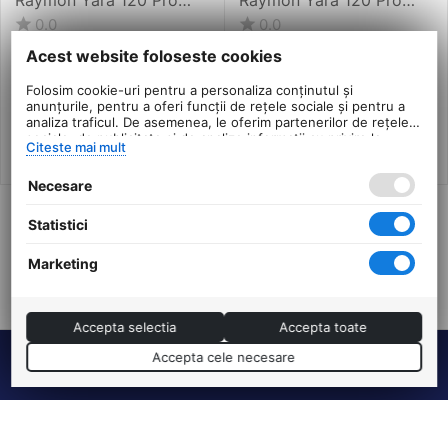
2025 - 29 Inch, L, Verde
2025 - 29 Inch, M, Verde
0.0
0.0
- XT
- XT
in stoc
in stoc
Acest website foloseste cookies
10.083
Lei
10.083
Lei
00
00
Folosim cookie-uri pentru a personaliza conținutul și
PRP:
12.495
PRP:
12.495
00
Lei
00
Lei
anunțurile, pentru a oferi funcții de rețele sociale și pentru a
analiza traficul. De asemenea, le oferim partenerilor de rețele
sociale, de publicitate și de analize informații cu privire la
Citeste mai mult
modul în care folosiți site-ul nostru. Aceștia le pot combina cu
alte informații oferite de dvs. sau culese în urma folosirii
Necesare
serviciilor lor.
Statistici
Arata inca 1 produse
Marketing
ANTERIOARA
URMATOAREA
Accepta selectia
Accepta toate
Accepta cele necesare
Termeni si conditii
DHS Bike Parts