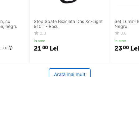
o, cu
Stop Spate Bicicleta Dhs Xc-Light
Set Lumini B
ne, negru
910T - Rosu
Negru
0.0
0.0
in stoc
in stoc
21
Lei
23
Le
00
00
0
Lei
Arată mai mult
arts
Suport clienti
Partener Distribuitor DHS
ditii
Solutionarea Online a litigiilor