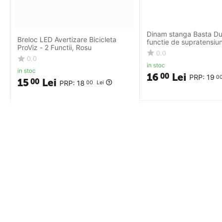
Dinam stanga Basta Du
Breloc LED Avertizare Bicicleta
functie de supratensiu
ProViz - 2 Functii, Rosu
0.0
0.0
in stoc
in stoc
16
Lei
00
PRP:
19
0
15
Lei
00
PRP:
18
00
Lei
Termeni si conditii
DHS Bike P
DHS BIKE PARTS S.R.L.
Despre noi
RO24705416, Str Santuhalm nr 35A, Corp B,
Termene si con