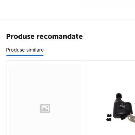
- baterie Li-poly 3.7V, 600mAh
- patru moduri de functionare: 2 statice si doua intemitente
Produse recomandate
Produse similare