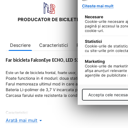
Citeste mai mult
Necesare
PRODUCATOR DE BICILETE!
UNIC IM
Cookie-urile necesare aju
pagină şi accesul la zon
cookie-uri.
Statistici
Descriere
Caracteristici
Recenzii
Cookie-urile de statistic
cu site-urile prin colect
Far bicicleta FalconEye ECHO, LED 52Lumeni, Li-Po reincarcab
Marketing
Cookie-urile de marketing
afişa anunţuri relevante 
Este un far de bicicleta frontal, foarte usor, care ofera lumina puternica, 
agenţiile de puiblicitate
Poate functiona in 4 moduri: doua statice si doua intermitente.
Farul memoreaza ultimul mod in care a functionat.
Bateria Li-polimer de 3,7 V incarcata prin micro USB este suficien
Accepta cele necesa
Carcasa farului este rezistenta la conditiile meteorologice nefavor
Caracteristici:
- LED COB alb cu o putere de 52 lumeni
Arată mai mult
- timp de iluminare de pana la 7h, 45 min