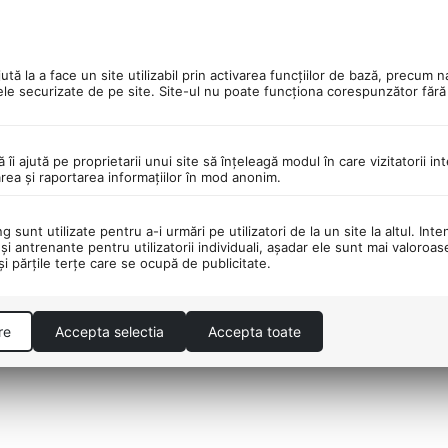
PORTATOR DE PESTE 30
DESCHIDEREA COLET
tă la a face un site utilizabil prin activarea funcţiilor de bază, precum n
DE BRANDURI!
LIVRARE!
ele securizate de pe site. Site-ul nu poate funcţiona corespunzător făr
ă îi ajută pe proprietarii unui site să înţeleagă modul în care vizitatorii i
area şi raportarea informaţiilor în mod anonim.
il USB, IPX4
 sunt utilizate pentru a-i urmări pe utilizatori de la un site la altul. Inte
şi antrenante pentru utilizatorii individuali, aşadar ele sunt mai valoroa
difuza, cu o putere de 52 de lumeni.
 şi părţile terţe care se ocupă de publicitate.
ta pentru 4 pana la 7 ore si 45 de minute de iluminare.
re
Accepta selectia
Accepta toate
abile (IPX4).