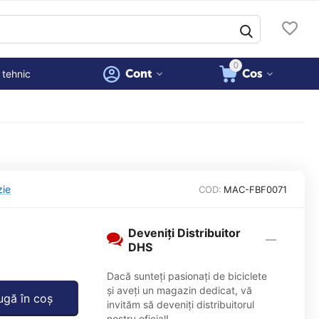
0
Cont
Cos
 tehnic
zie
COD:
MAC-FBF0071
Deveniți Distribuitor
DHS
Dacă sunteți pasionați de biciclete
și aveți un magazin dedicat, vă
gă în coș
invităm să deveniți distribuitorul
nostru oficial!