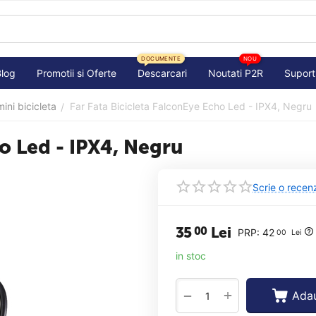
DOCUMENTE
NOU
Blog
Promotii si Oferte
Descarcari
Noutati P2R
Suport
ini bicicleta
Far Fata Bicicleta FalconEye Echo Led - IPX4, Negru
/
ho Led - IPX4, Negru
Scrie o recen
35
Lei
00
PRP:
42
00
Lei
in stoc
+
−
Adau