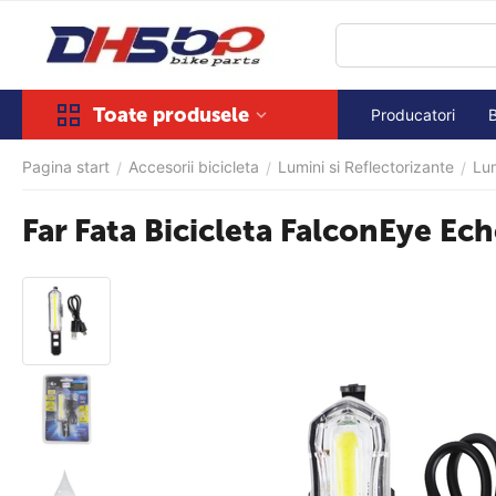
Toate produsele
Producatori
Pagina start
Accesorii bicicleta
Lumini si Reflectorizante
Lum
/
/
/
Far Fata Bicicleta FalconEye Ec