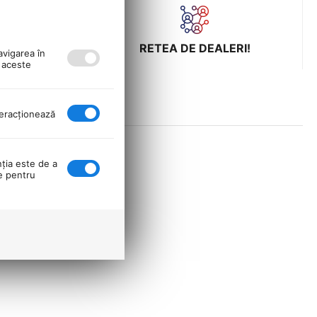
ULUI LA
RETEA DE DEALERI!
avigarea în
ă aceste
nteracţionează
nţia este de a
se pentru