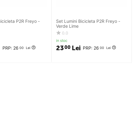
icicleta P2R Freyo -
Set Lumini Bicicleta P2R Freyo -
Verde Lime
0.0
in stoc
i
23
Lei
00
PRP:
26
PRP:
26
00
Lei
00
Lei
Comenzi si livrare
Livrarea comenzilor
Formular returnare produse