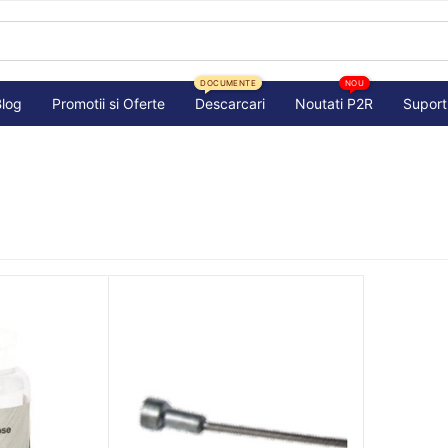
DOCUMENTE
NOU
Blog
Promotii si Oferte
Descarcari
Noutati P2R
Suport