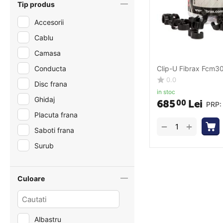
Tip produs
Accesorii
Cablu
Camasa
Conducta
Clip-U Fibrax Fcm30
0.0
Disc frana
in stoc
Ghidaj
685
Lei
00
PRP
Placuta frana
+
−
Saboti frana
Surub
Culoare
Albastru