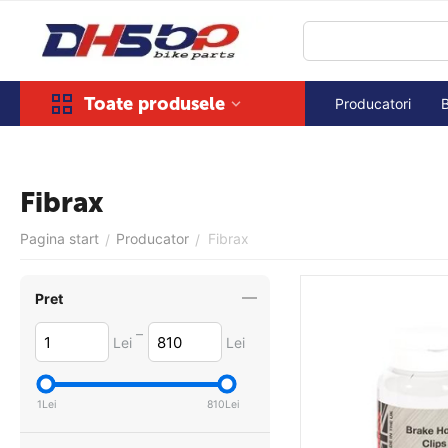
Toate produsele
Producatori
Fibrax
Pagina start
Producator
Fibrax
/
/
Pret
–
Lei
Lei
1
Lei
810
Lei