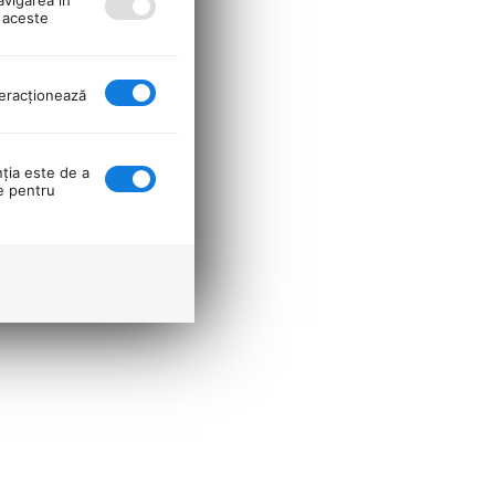
ă aceste
nteracţionează
nţia este de a
se pentru