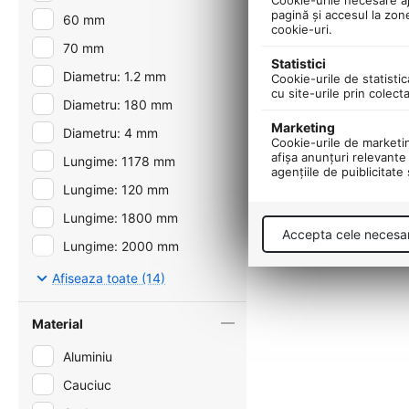
pagină şi accesul la zon
60 mm
cookie-uri.
70 mm
Statistici
Diametru: 1.2 mm
Cookie-urile de statistic
cu site-urile prin colect
Diametru: 180 mm
Marketing
Diametru: 4 mm
Cookie-urile de marketing
afişa anunţuri relevante 
Lungime: 1178 mm
agenţiile de puiblicitate
Lungime: 120 mm
Lungime: 1800 mm
Accepta cele necesa
Lungime: 2000 mm
Lungime: 2050 mm
Afiseaza toate (14)
Lungime: 4 mm
Material
Lungime: 5 mm
Aluminiu
Lungime: 900 mm
Cauciuc