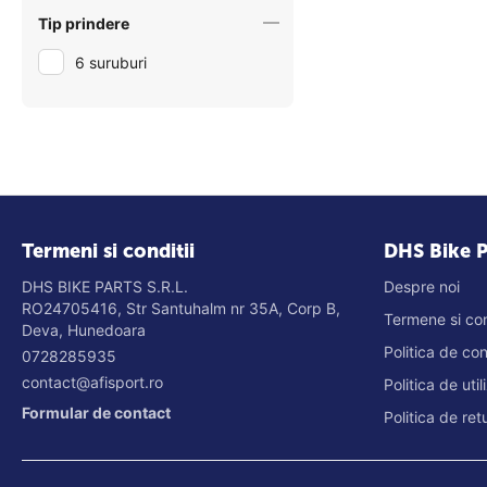
Tip prindere
6 suruburi
Termeni si conditii
DHS Bike P
DHS BIKE PARTS S.R.L.
Despre noi
RO24705416, Str Santuhalm nr 35A, Corp B,
Termene si con
Deva, Hunedoara
Politica de co
0728285935
contact@afisport.ro
Politica de uti
Formular de contact
Politica de re