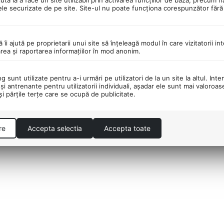
ele securizate de pe site. Site-ul nu poate funcţiona corespunzător făr
ă îi ajută pe proprietarii unui site să înţeleagă modul în care vizitatorii i
area şi raportarea informaţiilor în mod anonim.
 sunt utilizate pentru a-i urmări pe utilizatori de la un site la altul. Inte
şi antrenante pentru utilizatorii individuali, aşadar ele sunt mai valoroa
 şi părţile terţe care se ocupă de publicitate.
re
Accepta selectia
Accepta toate