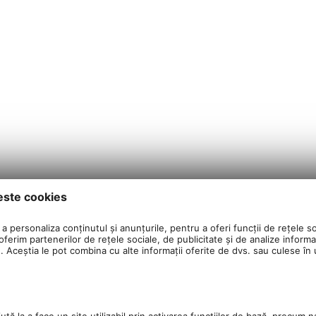
este cookies
a personaliza conținutul și anunțurile, pentru a oferi funcții de rețele so
ferim partenerilor de rețele sociale, de publicitate și de analize informaț
u. Aceștia le pot combina cu alte informații oferite de dvs. sau culese în ur
tă la a face un site utilizabil prin activarea funcţiilor de bază, precum n