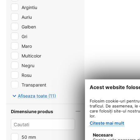
Argintiu
Auriu
Galben
Gri
Maro
Multicolor
Negru
Rosu
Transparent
Acest website folos
Verde
Afiseaza toate (11)
Folosim cookie-uri pentru 
traficul. De asemenea, le o
care folosiți site-ul nostr
Dimensiune produs
lor.
Citeste mai mult
Necesare
50 mm
Cookie-urile necesare aju