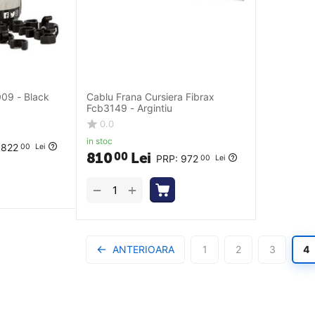
09 - Black
Cablu Frana Cursiera Fibrax
Fcb3149 - Argintiu
0.0
in stoc
:
822
00
Lei
810
Lei
00
PRP:
972
00
Lei
+
−
ANTERIOARA
1
2
3
4