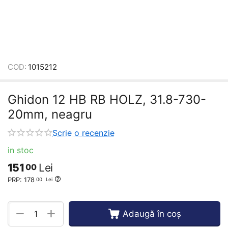
COD:
1015212
Ghidon 12 HB RB HOLZ, 31.8-730-
20mm, neagru
Scrie o recenzie
in stoc
151
Lei
00
PRP:
178
00
Lei
+
−
Adaugă în coș