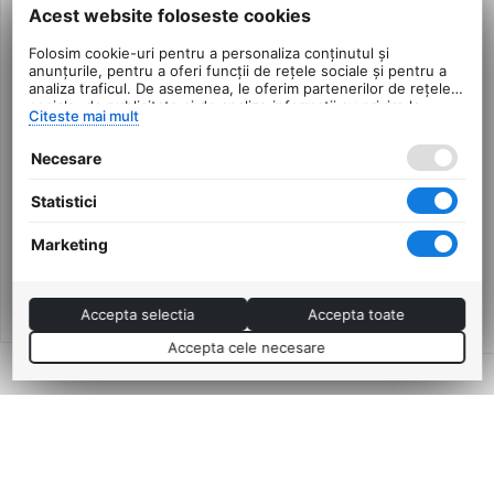
Acest website foloseste cookies
Folosim cookie-uri pentru a personaliza conținutul și
anunțurile, pentru a oferi funcții de rețele sociale și pentru a
analiza traficul. De asemenea, le oferim partenerilor de rețele
sociale, de publicitate și de analize informații cu privire la
Citeste mai mult
modul în care folosiți site-ul nostru. Aceștia le pot combina cu
alte informații oferite de dvs. sau culese în urma folosirii
Necesare
serviciilor lor.
Pipa Bicicleta JD-D2202-
Ghidon Curbat Azonic
8 MTB, Negru
Flow, L 785 Mm, Rosu-
Statistici
Negru
0.0
0.0
Marketing
in stoc
in stoc
215
Lei
40
Lei
00
00
PRP:
260
00
Lei
Accepta selectia
Accepta toate
Accepta cele necesare
Adaugă în coș
151,00
Lei
Termeni si conditii