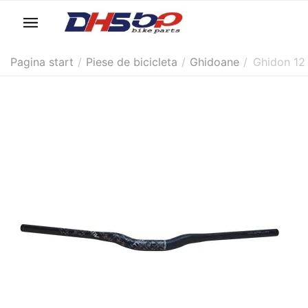
Pagina start
/
Piese de bicicleta
/
Ghidoane
/
Ghidon 12