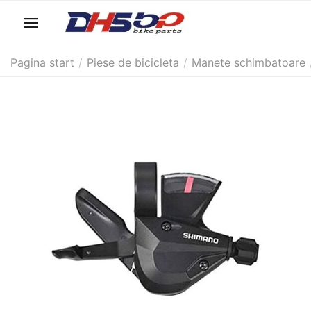
Pagina start
/
Piese de bicicleta
/
Manete schimbatoare