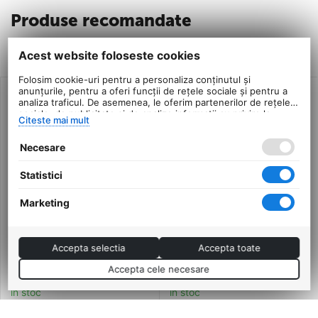
Produse recomandate
Produse similare
Acest website foloseste cookies
Folosim cookie-uri pentru a personaliza conținutul și
anunțurile, pentru a oferi funcții de rețele sociale și pentru a
analiza traficul. De asemenea, le oferim partenerilor de rețele
sociale, de publicitate și de analize informații cu privire la
Citeste mai mult
modul în care folosiți site-ul nostru. Aceștia le pot combina cu
alte informații oferite de dvs. sau culese în urma folosirii
Necesare
serviciilor lor.
Statistici
Marketing
Manete schimbator
Maneta schimbator
Accepta selectia
Accepta toate
stanga-dreapta 24 viteze
stanga Shimano Altus SL
Microshift MS-15-8, Set,
M310, 3 viteze, cablu
Accepta cele necesare
0.0
0.0
stanga 3v-dreapta 8v,
2050 mm
in stoc
in stoc
2100 mm, negru
23
Lei
30
Lei
00
00