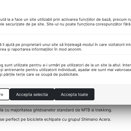
tă la a face un site utilizabil prin activarea funcţiilor de bază, precum n
PORTATOR DE PESTE 30
DESCHIDEREA COLET
ele securizate de pe site. Site-ul nu poate funcţiona corespunzător făr
DE BRANDURI!
LIVRARE!
ă îi ajută pe proprietarii unui site să înţeleagă modul în care vizitatorii i
area şi raportarea informaţiilor în mod anonim.
nata montajului pe partea dreapta.
 sunt utilizate pentru a-i urmări pe utilizatori de la un site la altul. Inte
şi antrenante pentru utilizatorii individuali, aşadar ele sunt mai valoroa
is al schimbatorului spate si o franare sigura printr-un singur mecani
 şi părţile terţe care se ocupă de publicitate.
ide si ergonomice, cu actionare usoara a vitezelor.
are imediata.
re
Accepta selectia
Accepta toate
 din plastic durabil, oferind fiabilitate si confort in utilizare.
la cu majoritatea ghidoanelor standard de MTB si trekking.
u-se perfect pe biciclete echipate cu grupul Shimano Acera.