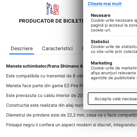
Citeste mai mult
Necesare
Cookie-urile necesare aju
PRODUCATOR DE BICILETE!
UNIC IM
pagină şi accesul la zon
cookie-uri.
Statistici
Cookie-urile de statistic
Descriere
Caracteristici
Recenzii
cu site-urile prin colect
Marketing
Maneta schimbator/frana Shimano Acera ST-EF65-8R-2A, desti
Cookie-urile de marketing
afişa anunţuri relevante 
Este compatibila cu transmisii de 8 viteze, oferind un control prec
agenţiile de puiblicitate
Maneta face parte din gama EZ-Fire Plus, asigurand schimbari rap
Este prevazuta cu cablu interior de 2050 mm, inclus pentru instal
Accepta cele necesa
Constructia este realizata din aliaj rezistent combinat cu componente
Diametrul de prindere este de 22,2 mm, ceea ce o face compatibi
Finisajul negru ii confera un aspect modern si discret, integrand