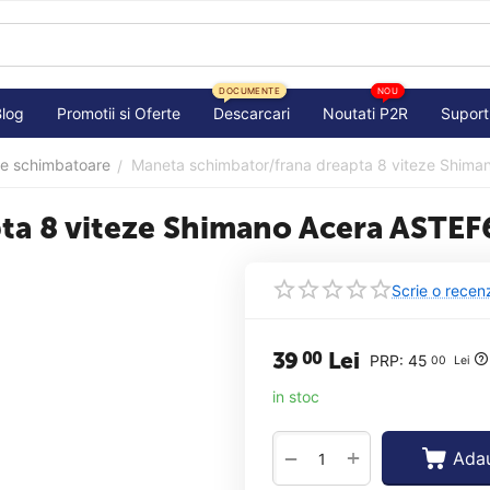
DOCUMENTE
NOU
Blog
Promotii si Oferte
Descarcari
Noutati P2R
Suport
e schimbatoare
Maneta schimbator/frana dreapta 8 viteze Shi
/
pta 8 viteze Shimano Acera ASTE
Scrie o recen
39
Lei
00
PRP:
45
00
Lei
in stoc
+
−
Adau