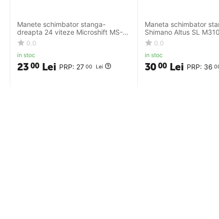
Manete schimbator stanga-
Maneta schimbator st
dreapta 24 viteze Microshift MS-
Shimano Altus SL M310,
15-8, Set, stanga 3v-dreapta 8v,
cablu 2050 mm
0.0
0.0
2100 mm, negru
in stoc
in stoc
23
Lei
30
Lei
00
00
PRP:
27
PRP:
36
00
Lei
0
Termeni si conditii
DHS Bike P
DHS BIKE PARTS S.R.L.
Despre noi
RO24705416, Str Santuhalm nr 35A, Corp B,
Termene si con
Deva, Hunedoara
Politica de co
0728285935