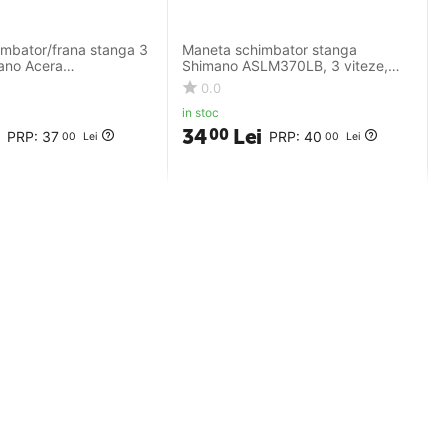
mbator/frana stanga 3
Maneta schimbator stanga
ano Acera
Shimano ASLM370LB, 3 viteze,
BL, 1800 mm, negru
cablu 1800 mm
0.0
in stoc
34
Lei
00
PRP:
37
PRP:
40
00
Lei
00
Lei
Comenzi si livrare
Livrarea comenzilor
Formular returnare produse