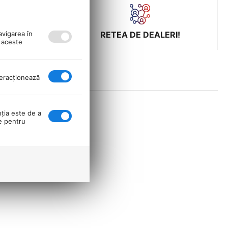
avigarea în
ULUI LA
RETEA DE DEALERI!
ă aceste
nteracţionează
nţia este de a
se pentru
sm integrat.