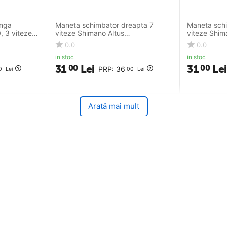
anga
Maneta schimbator dreapta 7
Maneta schi
 3 viteze,
viteze Shimano Altus
viteze Shim
ASLM310R7A, 2050 mm, negru
ASTEF652LS
0.0
0.0
in stoc
in stoc
31
Lei
31
Lei
00
00
PRP:
36
0
Lei
00
Lei
Arată mai mult
arts
Suport clienti
Partener Distribuitor DHS
ditii
Solutionarea Online a litigiilor
nfidentialitate - GDPR
ANPC SAL