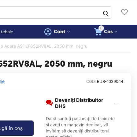
0
Cont
Cos
 tehnic
mano Acera ASTEF652RV8AL, 2050 mm, negru
F652RV8AL, 2050 mm, negru
zie
COD:
EUR-1039044
Deveniți Distribuitor
DHS
Dacă sunteți pasionați de biciclete
și aveți un magazin dedicat, vă
gă în coș
invităm să deveniți distribuitorul
nostru oficial!