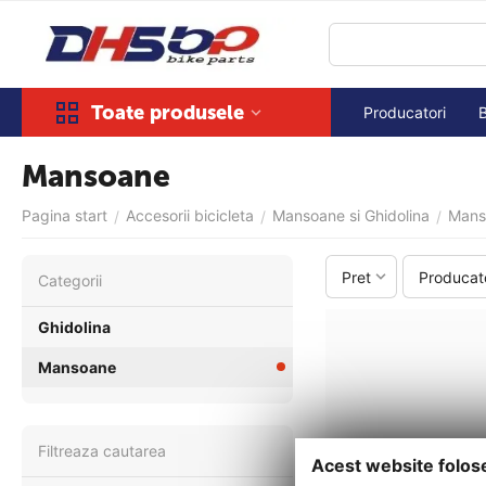
Toate produsele
Producatori
Mansoane
Pagina start
Accesorii bicicleta
Mansoane si Ghidolina
Mans
/
/
/
Pret
Producat
Сategorii
Ghidolina
Mansoane
Filtreaza cautarea
Acest website folos