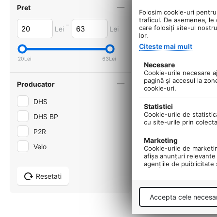
Pret
Folosim cookie-uri pentru 
traficul. De asemenea, le o
–
care folosiți site-ul nostr
Lei
Lei
lor.
Citeste mai mult
20
Lei
63
Lei
Necesare
Cookie-urile necesare aju
pagină şi accesul la zon
Producator
cookie-uri.
DHS
Statistici
Cookie-urile de statistic
DHS BP
cu site-urile prin colect
P2R
Marketing
Velo
Cookie-urile de marketing
afişa anunţuri relevante 
agenţiile de puiblicitate
Resetati
Accepta cele necesa