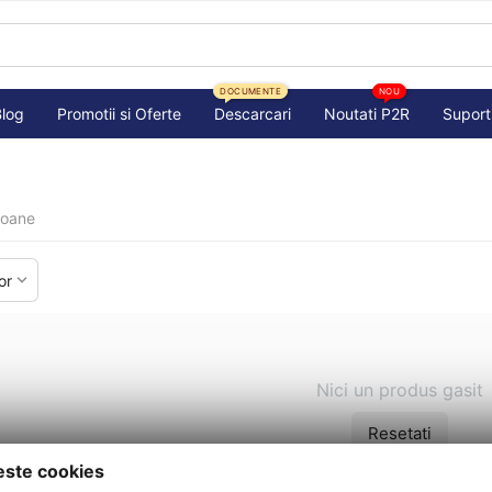
DOCUMENTE
NOU
Blog
Promotii si Oferte
Descarcari
Noutati P2R
Suport
oane
or
Nici un produs gasit
Resetati
este cookies