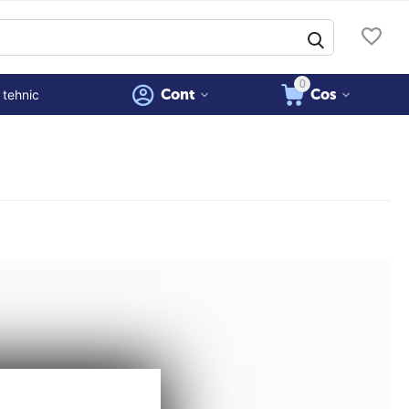
0
Cont
Cos
 tehnic