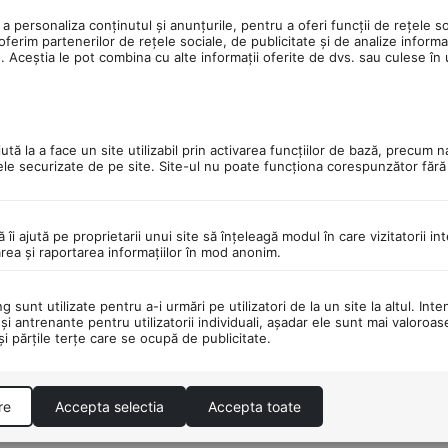
a personaliza conținutul și anunțurile, pentru a oferi funcții de rețele so
ferim partenerilor de rețele sociale, de publicitate și de analize informaț
u. Aceștia le pot combina cu alte informații oferite de dvs. sau culese în ur
tă la a face un site utilizabil prin activarea funcţiilor de bază, precum n
ele securizate de pe site. Site-ul nu poate funcţiona corespunzător făr
ă îi ajută pe proprietarii unui site să înţeleagă modul în care vizitatorii i
area şi raportarea informaţiilor în mod anonim.
 sunt utilizate pentru a-i urmări pe utilizatori de la un site la altul. Inte
şi antrenante pentru utilizatorii individuali, aşadar ele sunt mai valoroa
 şi părţile terţe care se ocupă de publicitate.
re
Accepta selectia
Accepta toate