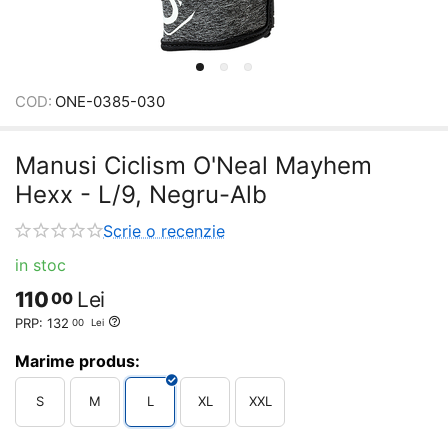
COD:
ONE-0385-030
Manusi Ciclism O'Neal Mayhem
Hexx - L/9, Negru-Alb
Scrie o recenzie
in stoc
110
Lei
00
PRP:
132
00
Lei
Marime produs:
S
M
L
XL
XXL