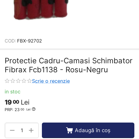
COD:
FBX-92702
Protectie Cadru-Camasi Schimbator
Fibrax Fcb1138 - Rosu-Negru
Scrie o recenzie
in stoc
19
Lei
00
PRP:
23
00
Lei
+
−
Adaugă în coș