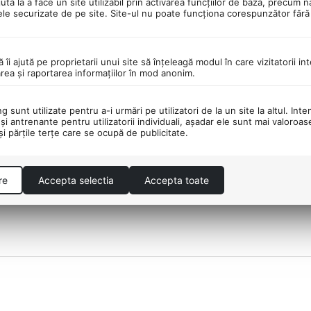
tă la a face un site utilizabil prin activarea funcţiilor de bază, precum n
ele securizate de pe site. Site-ul nu poate funcţiona corespunzător făr
PORTATOR DE PESTE 30
DESCHIDEREA COLET
DE BRANDURI!
LIVRARE!
ă îi ajută pe proprietarii unui site să înţeleagă modul în care vizitatorii i
area şi raportarea informaţiilor în mod anonim.
 sunt utilizate pentru a-i urmări pe utilizatori de la un site la altul. Inte
şi antrenante pentru utilizatorii individuali, aşadar ele sunt mai valoroa
 şi părţile terţe care se ocupă de publicitate.
re
Accepta selectia
Accepta toate