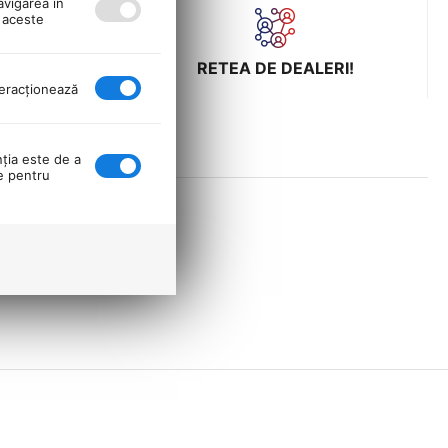
avigarea în
ă aceste
ULUI LA
RETEA DE DEALERI!
nteracţionează
nţia este de a
se pentru