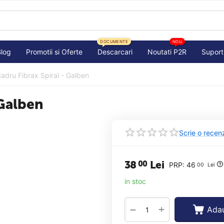
DOCUMENTE
NOU
Blog
Promotii si Oferte
Descarcari
Noutati P2R
Suport
Cadru Fibrax Spiral - Galben
 Galben
Scrie o recen
38
Lei
00
PRP:
46
00
Lei
in stoc
+
−
Adau