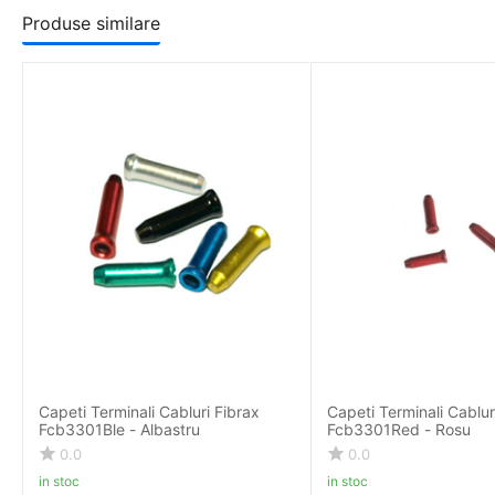
Produse similare
Capeti Terminali Cabluri Fibrax
Capeti Terminali Cablur
Fcb3301Ble - Albastru
Fcb3301Red - Rosu
0.0
0.0
in stoc
in stoc