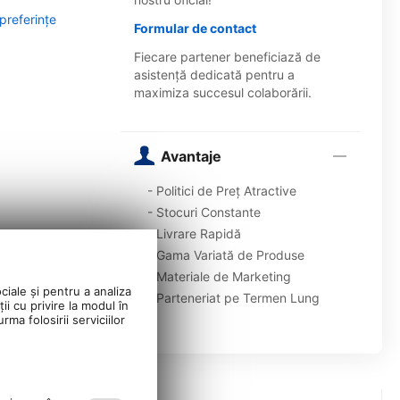
 preferințe
Formular de contact
Fiecare partener beneficiază de
asistență dedicată pentru a
maximiza succesul colaborării.
Avantaje
- Politici de Preț Atractive
- Stocuri Constante
- Livrare Rapidă
- Gama Variată de Produse
- Materiale de Marketing
ciale și pentru a analiza
- Parteneriat pe Termen Lung
ii cu privire la modul în
ma folosirii serviciilor