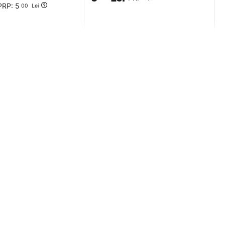
PRP:
5
00
Lei
Comenzi si livrare
Livrarea comenzilor
Formular returnare produse