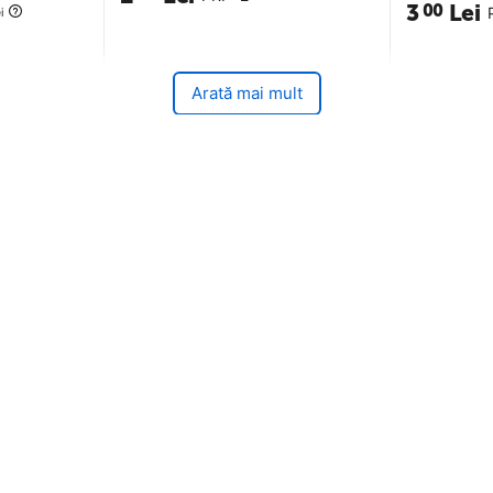
3
Lei
00
i
Arată mai mult
arts
Suport clienti
Partener Distribuitor DHS
ditii
Solutionarea Online a litigiilor
nfidentialitate - GDPR
ANPC SAL
lizare Cookie-uri
ANPC
turnare a produselor