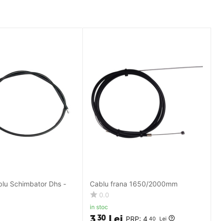
lu Schimbator Dhs -
Cablu frana 1650/2000mm
0.0
in stoc
3
Lei
30
PRP:
4
40
Lei