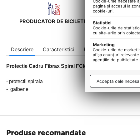
Cookie-urile necesare aju
pagină şi accesul la zon
cookie-uri.
PRODUCATOR DE BICILETE!
UNIC IM
Statistici
Cookie-urile de statistic
cu site-urile prin colect
Marketing
Descriere
Caracteristici
Recenzii
Cookie-urile de marketing
afişa anunţuri relevante 
agenţiile de puiblicitate
Protectie Cadru Fibrax Spiral FCM1005Y
Accepta cele necesa
- protectii spirala
- g
albene
Produse recomandate