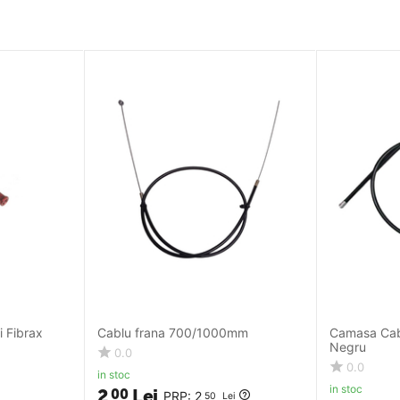
i Fibrax
Cablu frana 700/1000mm
Camasa Cab
Negru
0.0
0.0
in stoc
in stoc
2
Lei
00
PRP:
2
50
Lei