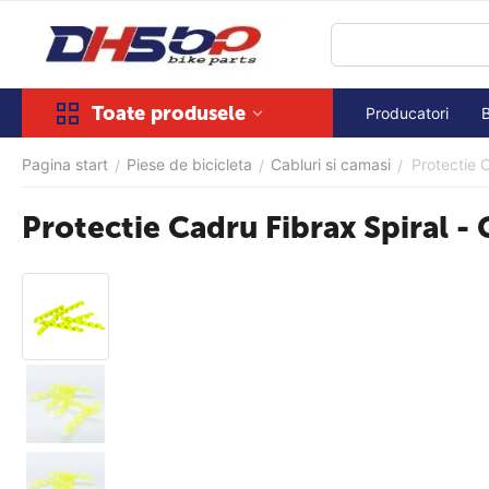
Toate produsele
Producatori
Pagina start
Piese de bicicleta
Cabluri si camasi
Protectie 
/
/
/
Protectie Cadru Fibrax Spiral -