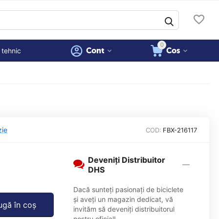
0
Cont
Cos
 tehnic
zie
COD:
FBX-216117
Deveniți Distribuitor
DHS
Dacă sunteți pasionați de biciclete
și aveți un magazin dedicat, vă
gă în coș
invităm să deveniți distribuitorul
nostru oficial!