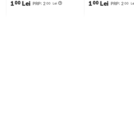
1
Lei
1
Lei
00
00
PRP:
2
PRP:
2
00
Lei
00
Le
Termeni si conditii
DHS Bike P
DHS BIKE PARTS S.R.L.
Despre noi
RO24705416, Str Santuhalm nr 35A, Corp B,
Termene si con
Deva, Hunedoara
Politica de co
0728285935
contact@afisport.ro
Politica de uti
Formular de contact
Politica de re