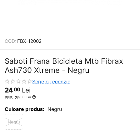
COD:
FBX-12002
Saboti Frana Bicicleta Mtb Fibrax
Ash730 Xtreme - Negru
Scrie o recenzie
24
Lei
00
PRP:
29
00
Lei
Culoare produs:
Negru
Negru