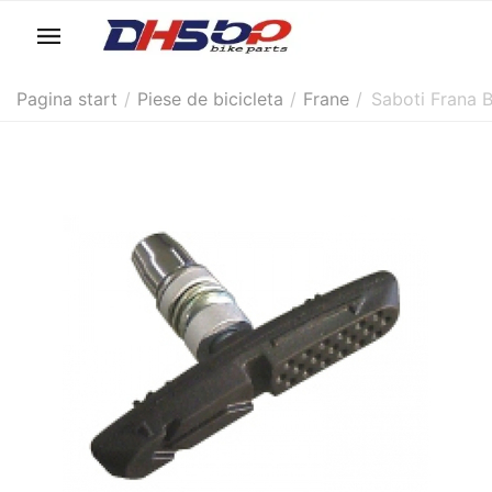
Pagina start
/
Piese de bicicleta
/
Frane
/
Saboti Frana 