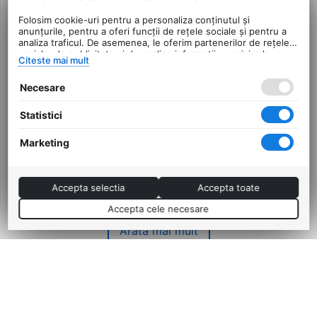
Folosim cookie-uri pentru a personaliza conținutul și
anunțurile, pentru a oferi funcții de rețele sociale și pentru a
analiza traficul. De asemenea, le oferim partenerilor de rețele
sociale, de publicitate și de analize informații cu privire la
Citeste mai mult
modul în care folosiți site-ul nostru. Aceștia le pot combina cu
alte informații oferite de dvs. sau culese în urma folosirii
Necesare
serviciilor lor.
Adaptor pentru frana
Frana Butuc Velosteel -
disc PM 180 / IS spate -
Interna, Negru
Statistici
PM 160 Promax
0.0
0.0
Marketing
in stoc
in stoc
7
Lei
8
Lei
00
00
PRP:
8
PRP:
10
00
Lei
00
Lei
Accepta selectia
Accepta toate
Accepta cele necesare
Arată mai mult