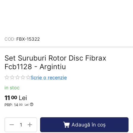
COD:
FBX-15322
Set Suruburi Rotor Disc Fibrax
Fcb1128 - Argintiu
Scrie o recenzie
in stoc
11
Lei
00
PRP:
14
00
Lei
+
−
Adaugă în coș