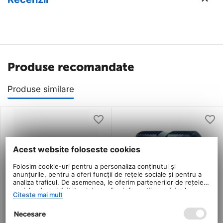
Produse recomandate
Produse similare
Acest website foloseste cookies
Folosim cookie-uri pentru a personaliza conținutul și
anunțurile, pentru a oferi funcții de rețele sociale și pentru a
analiza traficul. De asemenea, le oferim partenerilor de rețele
sociale, de publicitate și de analize informații cu privire la
Citeste mai mult
modul în care folosiți site-ul nostru. Aceștia le pot combina cu
alte informații oferite de dvs. sau culese în urma folosirii
Necesare
serviciilor lor.