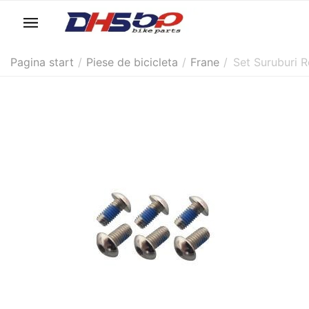
Pagina start
/
Piese de bicicleta
/
Frane
/
Set Suruburi R