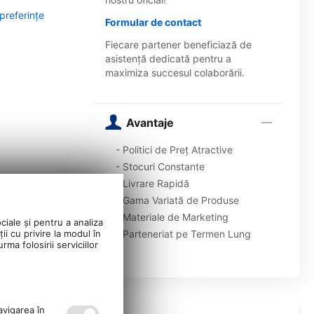
 preferințe
Formular de contact
Fiecare partener beneficiază de
asistență dedicată pentru a
maximiza succesul colaborării.
Avantaje
- Politici de Preț Atractive
- Stocuri Constante
- Livrare Rapidă
- Gama Variată de Produse
- Materiale de Marketing
ciale și pentru a analiza
ii cu privire la modul în
- Parteneriat pe Termen Lung
ma folosirii serviciilor
avigarea în