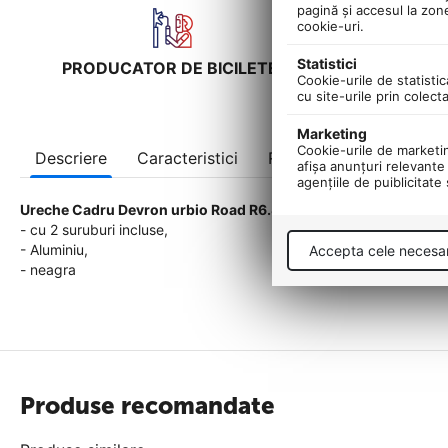
pagină şi accesul la zon
cookie-uri.
Statistici
PRODUCATOR DE BICILETE!
UNIC IM
Cookie-urile de statistic
cu site-urile prin colect
Marketing
Cookie-urile de marketing
Descriere
Caracteristici
Recenzii
afişa anunţuri relevante 
agenţiile de puiblicitate
Ureche Cadru Devron urbio Road R6.8
,
- cu 2 suruburi incluse,
- Aluminiu,
Accepta cele necesa
- neagra
Produse recomandate