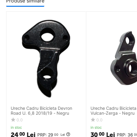
Produse similare
Ureche Cadru Bicicleta Devron
Ureche Cadru Biciclet
Road U. 6,8 2018/19 - Negru
Vulcan-Zerga - Negru
0.0
0.0
in stoc
in stoc
24
Lei
30
Lei
00
00
PRP:
29
PRP:
36
00
Lei
0