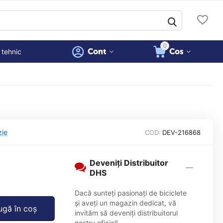
0
Cont
Cos
 tehnic
zie
COD:
DEV-216868
Deveniți Distribuitor
DHS
Dacă sunteți pasionați de biciclete
și aveți un magazin dedicat, vă
gă în coș
invităm să deveniți distribuitorul
nostru oficial!