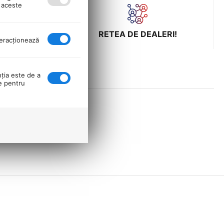
ă aceste
ULUI LA
RETEA DE DEALERI!
nteracţionează
nţia este de a
se pentru