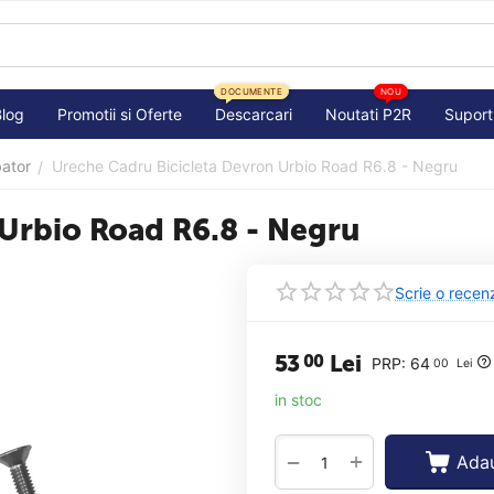
DOCUMENTE
NOU
Blog
Promotii si Oferte
Descarcari
Noutati P2R
Suport
bator
Ureche Cadru Bicicleta Devron Urbio Road R6.8 - Negru
/
Urbio Road R6.8 - Negru
Scrie o recen
53
Lei
00
PRP:
64
00
Lei
in stoc
+
−
Adau