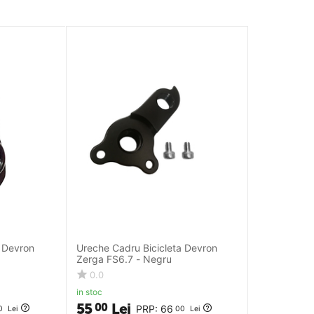
a Devron
Ureche Cadru Bicicleta Devron
Zerga FS6.7 - Negru
0.0
in stoc
55
Lei
00
PRP:
66
0
Lei
00
Lei