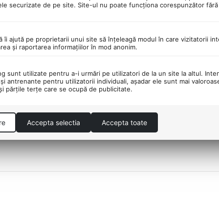
ele securizate de pe site. Site-ul nu poate funcţiona corespunzător făr
PORTATOR DE PESTE 30
DESCHIDEREA COLET
ă îi ajută pe proprietarii unui site să înţeleagă modul în care vizitatorii i
DE BRANDURI!
LIVRARE!
area şi raportarea informaţiilor în mod anonim.
 sunt utilizate pentru a-i urmări pe utilizatori de la un site la altul. Inte
şi antrenante pentru utilizatorii individuali, aşadar ele sunt mai valoroa
 şi părţile terţe care se ocupă de publicitate.
re
Accepta selectia
Accepta toate