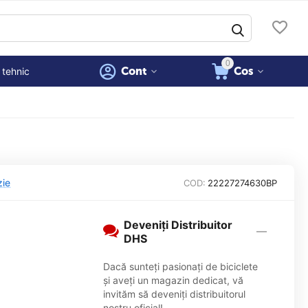
0
Cont
Cos
 tehnic
zie
COD:
22227274630BP
Deveniți Distribuitor
DHS
Dacă sunteți pasionați de biciclete
și aveți un magazin dedicat, vă
invităm să deveniți distribuitorul
nostru oficial!