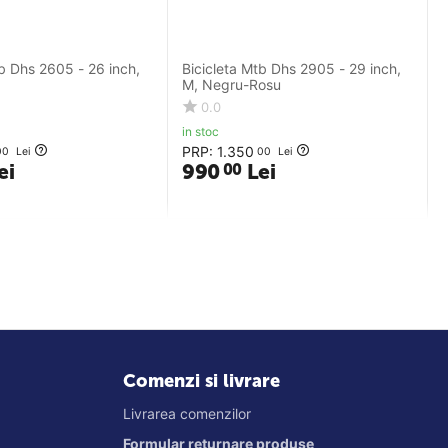
tb Dhs 2605 - 26 inch,
Bicicleta Mtb Dhs 2905 - 29 inch,
M, Negru-Rosu
0.0
in stoc
PRP:
1.350
00
Lei
00
Lei
ei
990
Lei
00
Comenzi si livrare
Livrarea comenzilor
Formular returnare produse