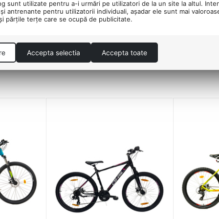
 sunt utilizate pentru a-i urmări pe utilizatori de la un site la altul. Inte
şi antrenante pentru utilizatorii individuali, aşadar ele sunt mai valoroa
 şi părţile terţe care se ocupă de publicitate.
rga de utilizatori.
e lina.
re
Accepta selectia
Accepta toate
 teren.
e off-road.
tate si stabilitate.
iat.
.
ol sporit.
lorari montane si iesiri in natura. Cu dotari de calitate si o constru
oad!