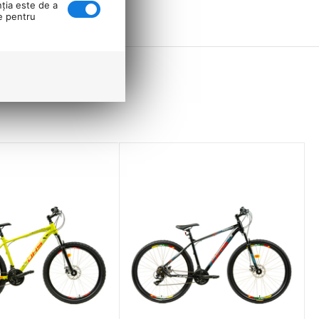
nţia este de a
se pentru
ctie solida, aceasta bicicleta asigura o experienta placuta si