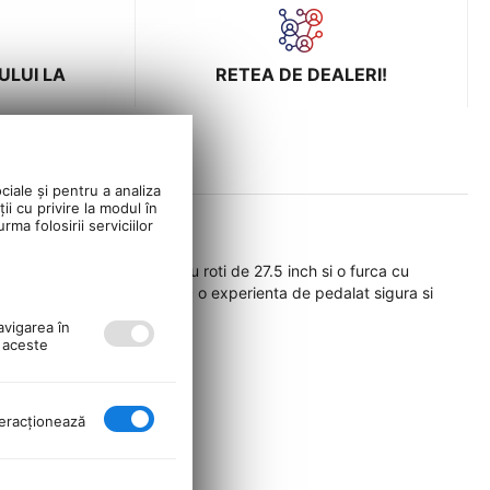
ULUI LA
RETEA DE DEALERI!
ciale și pentru a analiza
ii cu privire la modul în
ma folosirii serviciilor
sor si durabil, echipata cu roti de 27.5 inch si o furca cu
te si utilizatori care doresc o experienta de pedalat sigura si
avigarea în
ă aceste
nteracţionează