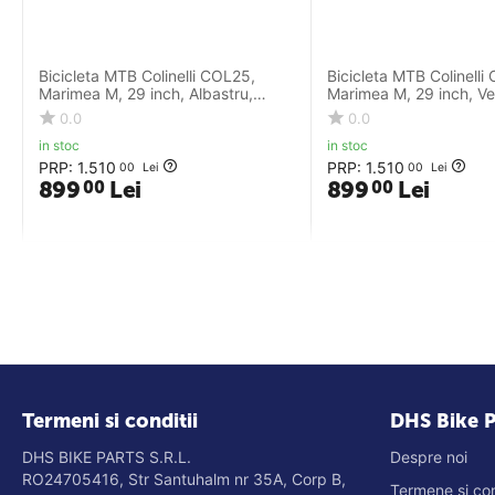
Bicicleta MTB Colinelli COL25,
Bicicleta MTB Colinelli
Marimea M, 29 inch, Albastru,
Marimea M, 29 inch, Ve
Schimbator Shimano ST-EF500
Schimbator Shimano S
0.0
0.0
EZ-FIRE PLUS, 24 Viteze, Cadru
EZ-FIRE PLUS, 24 Vite
in stoc
in stoc
Aluminiu, Frane pe Disc
Aluminiu, Frane pe Disc
PRP:
1.510
PRP:
1.510
00
Lei
00
Lei
899
Lei
899
Lei
00
00
Termeni si conditii
DHS Bike P
DHS BIKE PARTS S.R.L.
Despre noi
RO24705416, Str Santuhalm nr 35A, Corp B,
Termene si con