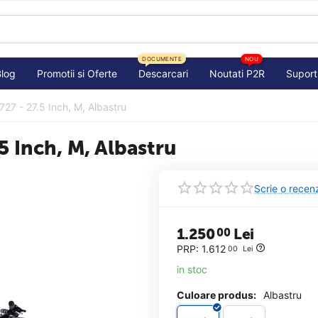
DOCUMENTE
NOU
Blog
Promotii si Oferte
Descarcari
Noutati P2R
Suport
727 - 27.5 Inch, M, Albastru
5 Inch, M, Albastru
Scrie o recen
1.250
Lei
00
PRP:
1.612
00
Lei
in stoc
Culoare produs:
Albastru