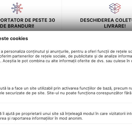
PORTATOR DE PESTE 30
DESCHIDEREA COLET
DE BRANDURI!
LIVRARE!
este cookies
a personaliza conținutul și anunțurile, pentru a oferi funcții de rețele so
ferim partenerilor de rețele sociale, de publicitate și de analize informaț
u. Aceștia le pot combina cu alte informații oferite de dvs. sau culese în ur
de off-road si aventuri montane. Construita pe un cadru din aluminiu u
 perfect intre confort si performanta. Este ideala pentru trasee varia
tă la a face un site utilizabil prin activarea funcţiilor de bază, precum n
ele securizate de pe site. Site-ul nu poate funcţiona corespunzător făr
tilizare intensa.
 sistem MLO pentru confort sporit pe teren accidentat.
ă îi ajută pe proprietarii unui site să înţeleagă modul în care vizitatorii i
rice conditii.
area şi raportarea informaţiilor în mod anonim.
total pe trasee variate.
n cutie Full Box.