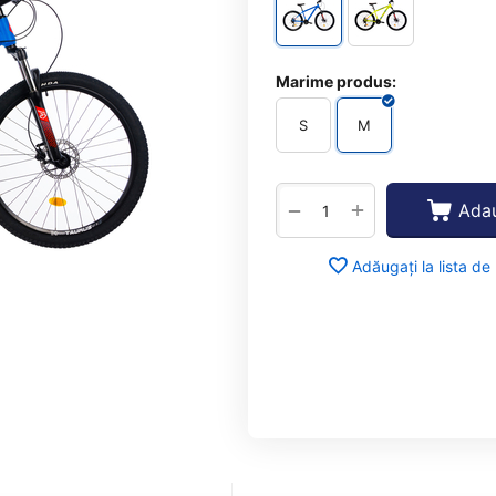
Marime produs:
S
M
+
−
Adau
Adăugați la lista de