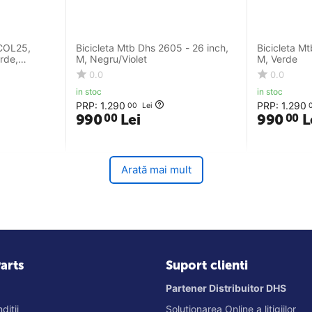
 COL25,
Bicicleta Mtb Dhs 2605 - 26 inch,
Bicicleta M
rde,
M, Negru/Violet
M, Verde
T-EF500
0.0
0.0
ze, Cadru
in stoc
in stoc
PRP:
1.290
PRP:
1.290
00
Lei
990
Lei
990
L
00
00
Arată mai mult
arts
Suport clienti
Partener Distribuitor DHS
ditii
Solutionarea Online a litigiilor