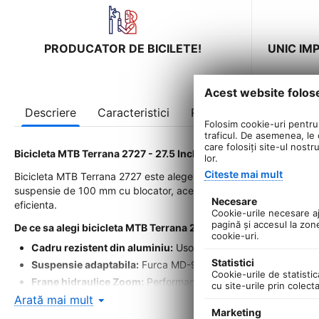
PRODUCATOR DE BICILETE!
UNIC IM
Acest website folos
Descriere
Caracteristici
Recenzii
Folosim cookie-uri pentru 
traficul. De asemenea, le o
care folosiți site-ul nostr
Bicicleta MTB Terrana 2727 - 27.5 Inch
lor.
Citeste mai mult
Bicicleta MTB Terrana 2727 este alegerea ideala pentru pasionatii 
suspensie de 100 mm cu blocator, aceasta bicicleta ofera echilibrul
Necesare
eficienta.
Cookie-urile necesare aju
pagină şi accesul la zon
De ce sa alegi bicicleta MTB Terrana 2727?
cookie-uri.
Cadru rezistent din aluminiu:
Usor si durabil, perfect pentru u
Statistici
Suspensie adaptabila:
Furca MD-995ST cu cursa de 100 mm si
Cookie-urile de statistic
Frane hidraulice Zoom:
Performanta de franare superioara in o
cu site-urile prin colect
Arată mai mult
Transmisie Shimano 3x8 viteze:
Schimbari precise si control 
Marketing
Design practic:
Include sonerie si este livrata 85% asamblata i