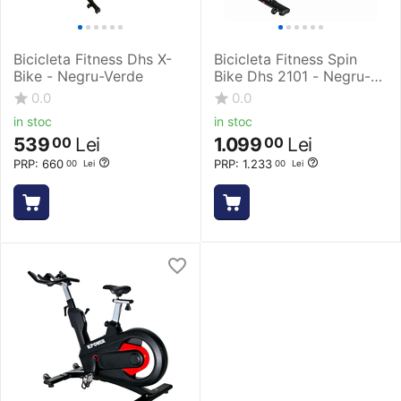
Bicicleta Fitness Dhs X-
Bicicleta Fitness Spin
Bike - Negru-Verde
Bike Dhs 2101 - Negru-
Verde
0.0
0.0
in stoc
in stoc
539
Lei
1.099
Lei
00
00
PRP:
660
PRP:
1.233
00
Lei
00
Lei