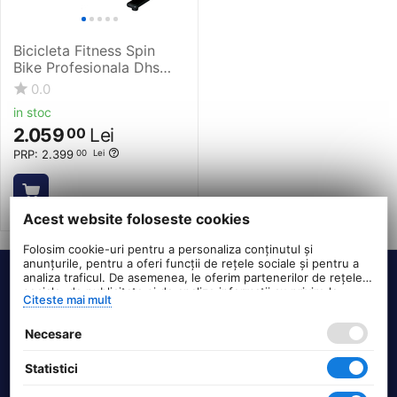
Bicicleta Fitness Spin
Bike Profesionala Dhs
8938
0.0
in stoc
2.059
Lei
00
PRP:
2.399
00
Lei
Acest website foloseste cookies
Folosim cookie-uri pentru a personaliza conținutul și
anunțurile, pentru a oferi funcții de rețele sociale și pentru a
analiza traficul. De asemenea, le oferim partenerilor de rețele
Termeni si conditii
sociale, de publicitate și de analize informații cu privire la
Citeste mai mult
modul în care folosiți site-ul nostru. Aceștia le pot combina cu
alte informații oferite de dvs. sau culese în urma folosirii
Necesare
serviciilor lor.
DHS Bike Parts
Statistici
Suport clienti