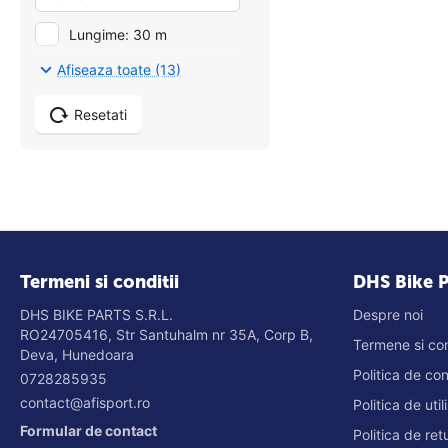
Lungime: 30 m
Afiseaza toate (13)
Resetati
Termeni si conditii
DHS Bike P
DHS BIKE PARTS S.R.L.
Despre noi
RO24705416, Str Santuhalm nr 35A, Corp B,
Termene si con
Deva, Hunedoara
Politica de co
0728285935
contact@afisport.ro
Politica de uti
Formular de contact
Politica de re