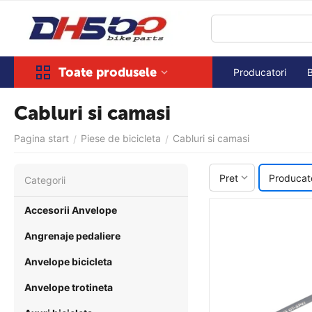
Toate produsele
Producatori
Cabluri si camasi
Pagina start
Piese de bicicleta
Cabluri si camasi
/
/
Pret
Producat
Сategorii
Accesorii Anvelope
Angrenaje pedaliere
Anvelope bicicleta
Anvelope trotineta