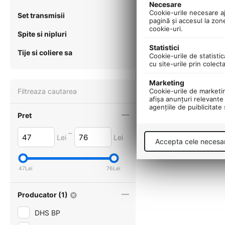
Necesare
Cookie-urile necesare aju
Set transmisii
pagină şi accesul la zon
cookie-uri.
Spite si nipluri
Statistici
Tije si coliere sa
Cookie-urile de statistic
cu site-urile prin colect
Marketing
Filtreaza cautarea
Cookie-urile de marketing
afişa anunţuri relevante 
agenţiile de puiblicitate
Pret
–
Lei
Lei
Accepta cele necesa
47
Lei
76
Lei
Producator (1)
DHS BP