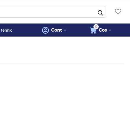
0
Cont
Cos
 tehnic