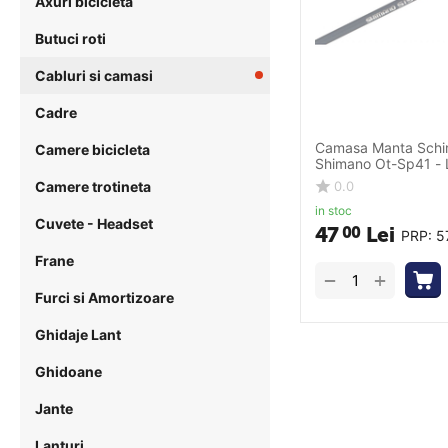
Axuri bicicleta
Butuci roti
Cabluri si camasi
Cadre
Camasa Manta Schi
Camere bicicleta
Shimano Ot-Sp41 - L
Camere trotineta
0.0
in stoc
Cuvete - Headset
47
Lei
00
PRP:
5
Frane
+
−
Furci si Amortizoare
Ghidaje Lant
Ghidoane
Jante
Lanturi