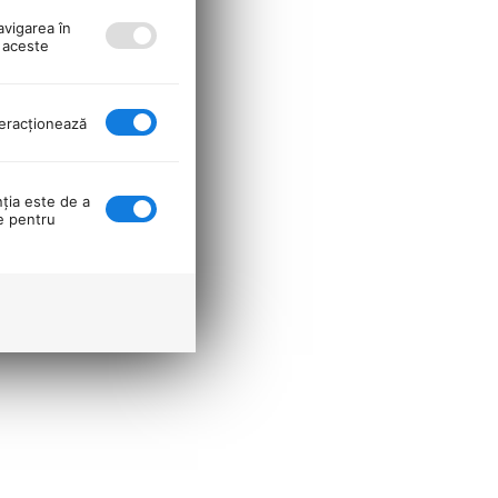
avigarea în
ă aceste
nteracţionează
nţia este de a
se pentru