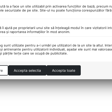
tă la a face un site utilizabil prin activarea funcţiilor de bază, precum n
ele securizate de pe site. Site-ul nu poate funcţiona corespunzător făr
ă îi ajută pe proprietarii unui site să înţeleagă modul în care vizitatorii i
area şi raportarea informaţiilor în mod anonim.
 sunt utilizate pentru a-i urmări pe utilizatori de la un site la altul. Inte
şi antrenante pentru utilizatorii individuali, aşadar ele sunt mai valoroa
 şi părţile terţe care se ocupă de publicitate.
re
Accepta selectia
Accepta toate