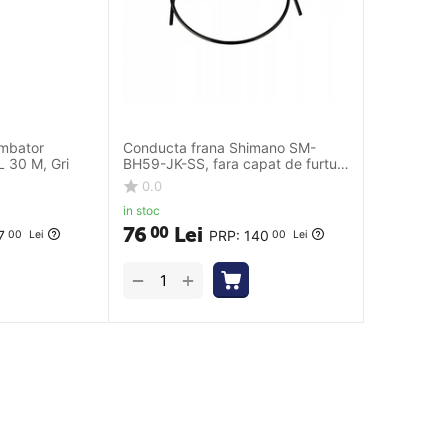
mbator
Conducta frana Shimano SM-
 30 M, Gri
BH59-JK-SS, fara capat de furtun
- Negru
0.0
in stoc
76
Lei
00
7
PRP:
140
00
Lei
00
Lei
+
−