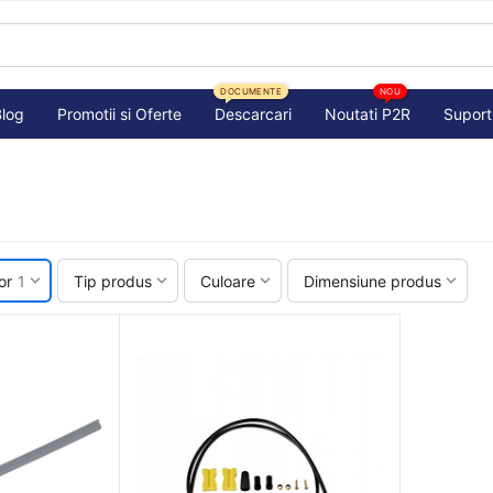
DOCUMENTE
NOU
Blog
Promotii si Oferte
Descarcari
Noutati P2R
Suport
or
1
Tip produs
Culoare
Dimensiune produs