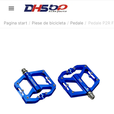
Pagina start
/
Piese de bicicleta
/
Pedale
/
Pedale P2R F