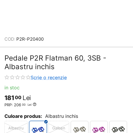
COD:
P2R-P20400
Pedale P2R Flatman 60, 3SB -
Albastru inchis
Scrie o recenzie
in stoc
181
Lei
00
PRP:
206
00
Lei
Culoare produs:
Albastru inchis
Albastru
Galben