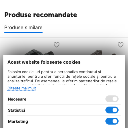
Produse recomandate
Produse similare
Acest website foloseste cookies
Folosim cookie-uri pentru a personaliza conținutul și
anunțurile, pentru a oferi funcții de rețele sociale și pentru a
analiza traficul. De asemenea, le oferim partenerilor de rețele
sociale, de publicitate și de analize informații cu privire la
Citeste mai mult
modul în care folosiți site-ul nostru. Aceștia le pot combina cu
alte informații oferite de dvs. sau culese în urma folosirii
Necesare
serviciilor lor.
Pedale Copii Dhs Fp-627
Pedale Plastic Dhs Fp-
- Negru
806
Statistici
0.0
0.0
Marketing
in stoc
in stoc