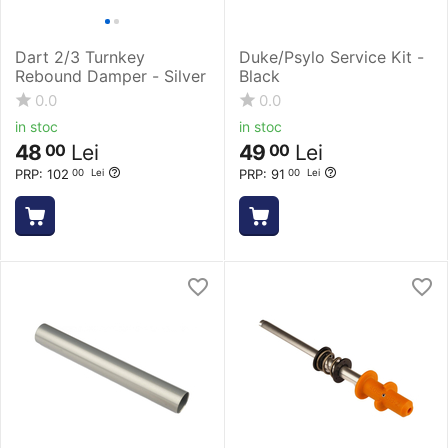
Dart 2/3 Turnkey
Duke/Psylo Service Kit -
Rebound Damper - Silver
Black
0.0
0.0
in stoc
in stoc
48
Lei
49
Lei
00
00
PRP:
102
PRP:
91
00
Lei
00
Lei