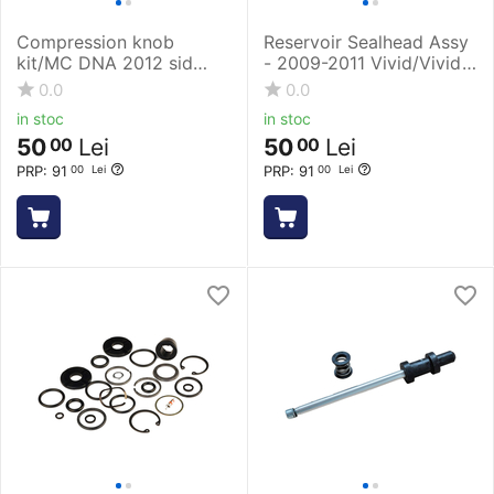
Compression knob
Reservoir Sealhead Assy
kit/MC DNA 2012 sid
- 2009-2011 Vivid/Vivid
RCT 3/wc / 2012
Air - Black
0.0
0.0
revelation
in stoc
in stoc
50
Lei
50
Lei
00
00
PRP:
91
PRP:
91
00
Lei
00
Lei