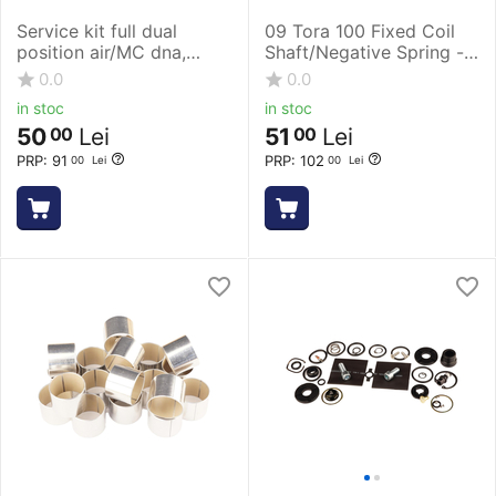
Service kit full dual
09 Tora 100 Fixed Coil
position air/MC dna,
Shaft/Negative Spring -
2012 revelation
Silver-Black
0.0
0.0
in stoc
in stoc
50
Lei
51
Lei
00
00
PRP:
91
PRP:
102
00
Lei
00
Lei