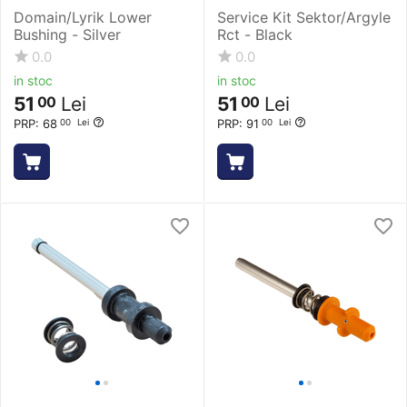
Domain/Lyrik Lower
Service Kit Sektor/Argyle
Bushing - Silver
Rct - Black
0.0
0.0
in stoc
in stoc
51
Lei
51
Lei
00
00
PRP:
68
PRP:
91
00
Lei
00
Lei