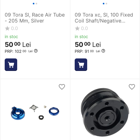
09 Tora Sl, Race Air Tube
09 Tora xc, Sl, 100 Fixed
- 205 Mm, Silver
Coil Shaft/Negative
Spring
0.0
0.0
in stoc
in stoc
50
Lei
50
Lei
00
00
PRP:
102
PRP:
91
00
Lei
00
Lei