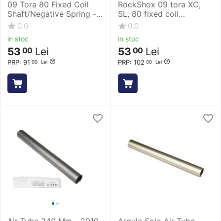
09 Tora 80 Fixed Coil
RockShox 09 tora XC,
Shaft/Negative Spring -
SL, 80 fixed coil
Silver-Black
shaft/negative spring
0.0
0.0
in stoc
in stoc
53
Lei
53
Lei
00
00
PRP:
91
PRP:
102
00
Lei
00
Lei
Air Tube 240 Mm - 2010
Argyle Solo Air Tube -