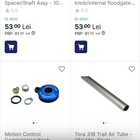
Spacer/Shaft Assy - 100
knob/internal floodgate
Mm, Silver-Black
cap/MC reba revelation
0.0
0.0
in stoc
in stoc
53
Lei
53
Lei
00
00
PRP:
91
PRP:
91
00
Lei
00
Lei
Motion Control
Tora 318 Trail Air Tube -
Compression Knob
250 Mm, Silver