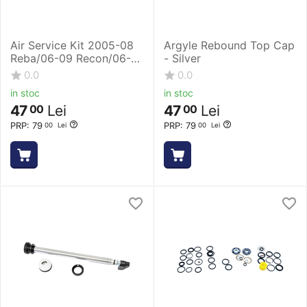
Air Service Kit 2005-08
Argyle Rebound Top Cap
Reba/06-09 Recon/06-
- Silver
09 Revelation/2005-10
0.0
0.0
Pike - Black
in stoc
in stoc
47
Lei
47
Lei
00
00
PRP:
79
PRP:
79
00
Lei
00
Lei