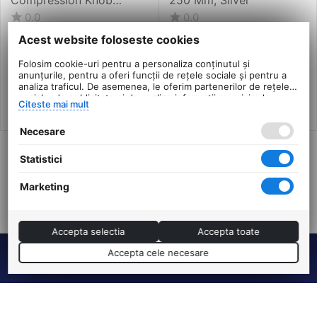
Standard Alum W/ Cir-
0.0
0.0
Clip - Blue
in stoc
in stoc
Acest website foloseste cookies
53
Lei
53
Lei
00
00
Folosim cookie-uri pentru a personaliza conținutul și
PRP:
102
PRP:
91
00
Lei
00
Lei
anunțurile, pentru a oferi funcții de rețele sociale și pentru a
analiza traficul. De asemenea, le oferim partenerilor de rețele
sociale, de publicitate și de analize informații cu privire la
Citeste mai mult
modul în care folosiți site-ul nostru. Aceștia le pot combina cu
alte informații oferite de dvs. sau culese în urma folosirii
Necesare
serviciilor lor.
Statistici
Arata inca 20 produse
Marketing
ANTERIOARA
URMATOAREA
Accepta selectia
Accepta toate
Accepta cele necesare
Termeni si conditii
DHS Bike Parts