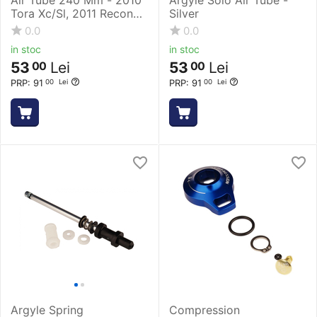
Tora Xc/Sl, 2011 Recon
Silver
Solo Air - Silver
0.0
0.0
in stoc
in stoc
53
Lei
53
Lei
00
00
PRP:
91
PRP:
91
00
Lei
00
Lei
Argyle Spring
Compression