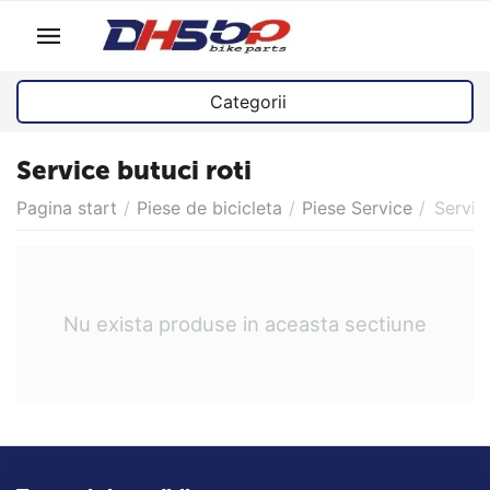
Categorii
Service butuci roti
Pagina start
/
Piese de bicicleta
/
Piese Service
/
Servic
Nu exista produse in aceasta sectiune