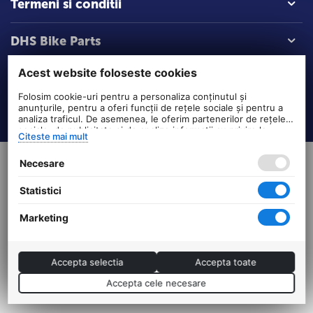
Termeni si conditii
DHS Bike Parts
Acest website foloseste cookies
Suport clienti
Folosim cookie-uri pentru a personaliza conținutul și
anunțurile, pentru a oferi funcții de rețele sociale și pentru a
Comenzi si livrare
analiza traficul. De asemenea, le oferim partenerilor de rețele
sociale, de publicitate și de analize informații cu privire la
Citeste mai mult
modul în care folosiți site-ul nostru. Aceștia le pot combina cu
alte informații oferite de dvs. sau culese în urma folosirii
Necesare
serviciilor lor.
Statistici
Marketing
Accepta selectia
Accepta toate
Accepta cele necesare