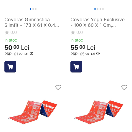
Covoras Gimnastica
Covoras Yoga Exclusive
Slimfit - 173 X 61 X 0.4
- 100 X 60 X 1 Cm,
Cm, Roz
Albastru
0.0
0.0
in stoc
in stoc
50
Lei
55
Lei
00
00
PRP:
61
PRP:
65
00
Lei
00
Lei