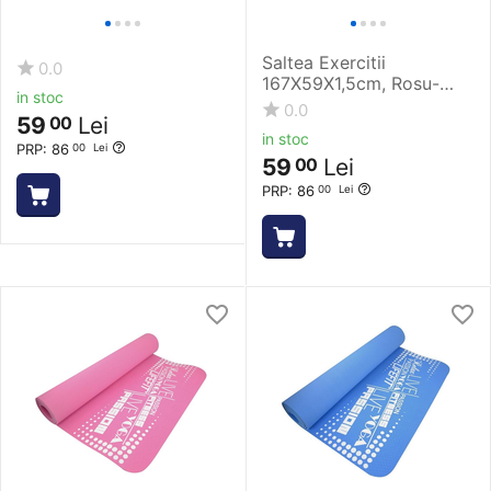
Saltea Exercitii
0.0
167X59X1,5cm, Rosu-
in stoc
Albastru
0.0
59
Lei
00
in stoc
PRP:
86
00
Lei
59
Lei
00
PRP:
86
00
Lei