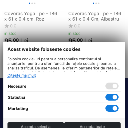
Covoras Yoga Tpe - 186
Covoras Yoga Tpe - 186
x 61 x 0.4 cm, Roz
x 61 x 0.4 Cm, Albastru
0.0
0.0
in stoc
in stoc
95
Lei
95
Lei
00
00
PRP:
119
PRP:
102
00
Lei
00
Lei
Acest website foloseste cookies
Folosim cookie-uri pentru a personaliza conținutul și
anunțurile, pentru a oferi funcții de rețele sociale și pentru a
analiza traficul. De asemenea, le oferim partenerilor de rețele
sociale, de publicitate și de analize informații cu privire la
Citeste mai mult
modul în care folosiți site-ul nostru. Aceștia le pot combina cu
alte informații oferite de dvs. sau culese în urma folosirii
Necesare
serviciilor lor.
Termeni si conditii
Statistici
DHS Bike Parts
Marketing
Suport clienti
Accepta selectia
Accepta toate