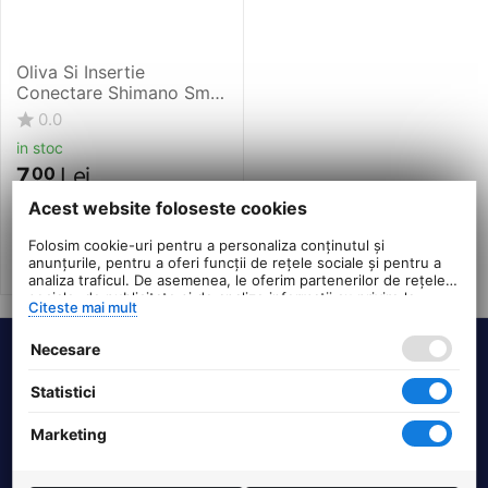
Oliva Si Insertie
Conectare Shimano Sm-
Bh59
0.0
in stoc
7
Lei
00
PRP:
8
00
Lei
Acest website foloseste cookies
Folosim cookie-uri pentru a personaliza conținutul și
anunțurile, pentru a oferi funcții de rețele sociale și pentru a
analiza traficul. De asemenea, le oferim partenerilor de rețele
sociale, de publicitate și de analize informații cu privire la
Citeste mai mult
modul în care folosiți site-ul nostru. Aceștia le pot combina cu
alte informații oferite de dvs. sau culese în urma folosirii
Necesare
serviciilor lor.
Termeni si conditii
Statistici
DHS Bike Parts
Marketing
Suport clienti