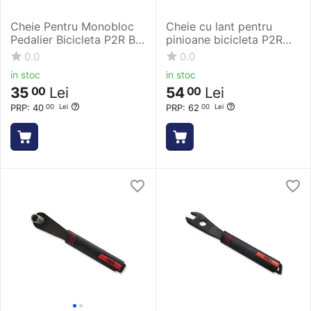
Cheie Pentru Monobloc
Cheie cu lant pentru
Pedalier Bicicleta P2R Bt-
pinioane bicicleta P2R
11
BT-92T
0.0
0.0
in stoc
in stoc
35
Lei
54
Lei
00
00
PRP:
40
PRP:
62
00
Lei
00
Lei