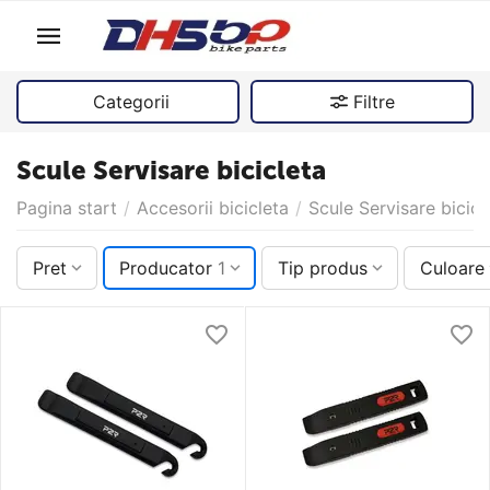
Categorii
Filtre
Scule Servisare bicicleta
Pagina start
/
Accesorii bicicleta
/
Scule Servisare bicicl
Pret
Producator
1
Tip produs
Culoare