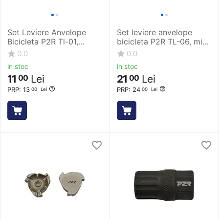
Set Leviere Anvelope
Set leviere anvelope
Bicicleta P2R Tl-01,
bicicleta P2R TL-06, miez
Plastic
de otel
0.0
0.0
in stoc
in stoc
11
Lei
21
Lei
00
00
PRP:
13
PRP:
24
00
Lei
00
Lei