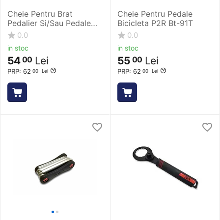
Cheie Pentru Brat
Cheie Pentru Pedale
Pedalier Si/Sau Pedale
Bicicleta P2R Bt-91T
Bicicleta P2R Bt-96T
0.0
0.0
in stoc
in stoc
54
Lei
55
Lei
00
00
PRP:
62
PRP:
62
00
Lei
00
Lei