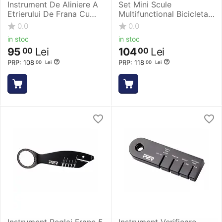
Instrument De Aliniere A
Set Mini Scule
Etrierului De Frana Cu
Multifunctional Bicicleta
Disc P2R Alignman
P2R Manit 16
0.0
0.0
in stoc
in stoc
95
Lei
104
Lei
00
00
PRP:
108
PRP:
118
00
Lei
00
Lei
Instrument Reglaj Frane 5
Instrument Verificare