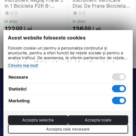
In 1 Bicicleta P2R B-
Disc De Frana Bicicleta
Multiman, Negru
P2R Rotorman
0.0
0.0
in stoc
in stoc
122
Lei
136
Lei
00
00
PRP:
139
PRP:
154
00
Lei
00
Lei
Acest website foloseste cookies
Folosim cookie-uri pentru a personaliza conținutul și
anunțurile, pentru a oferi funcții de rețele sociale și pentru a
analiza traficul. De asemenea, le oferim partenerilor de rețele
sociale, de publicitate și de analize informații cu privire la
Citeste mai mult
modul în care folosiți site-ul nostru. Aceștia le pot combina cu
alte informații oferite de dvs. sau culese în urma folosirii
Necesare
serviciilor lor.
Termeni si conditii
Statistici
DHS Bike Parts
Marketing
Suport clienti
Accepta selectia
Accepta toate
Accepta cele necesare
Comenzi si livrare