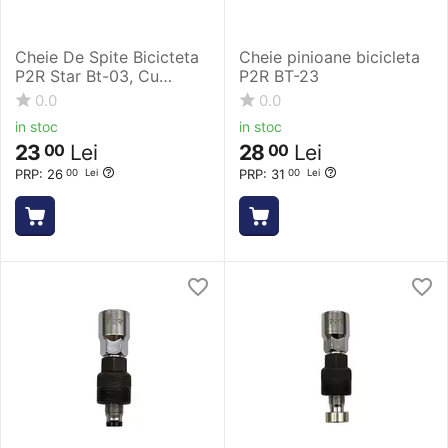
Cheie De Spite Bicicteta
Cheie pinioane bicicleta
P2R Star Bt-03, Cu
P2R BT-23
Magnet
0.0
0.0
in stoc
in stoc
23
Lei
28
Lei
00
00
PRP:
26
PRP:
31
00
Lei
00
Lei