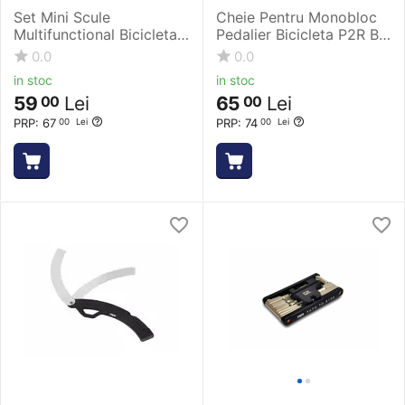
Set Mini Scule
Cheie Pentru Monobloc
Multifunctional Bicicleta
Pedalier Bicicleta P2R Bt-
P2R Manit 10
11Cot
0.0
0.0
in stoc
in stoc
59
Lei
65
Lei
00
00
PRP:
67
PRP:
74
00
Lei
00
Lei