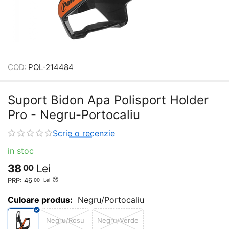
COD:
POL-214484
Suport Bidon Apa Polisport Holder
Pro - Negru-Portocaliu
Scrie o recenzie
in stoc
38
Lei
00
PRP:
46
00
Lei
Culoare produs:
Negru/Portocaliu
Negru/Rosu
Negru/Verde