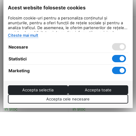
Produse similare
Acest website foloseste cookies
Folosim cookie-uri pentru a personaliza conținutul și
anunțurile, pentru a oferi funcții de rețele sociale și pentru a
analiza traficul. De asemenea, le oferim partenerilor de rețele
sociale, de publicitate și de analize informații cu privire la
Citeste mai mult
modul în care folosiți site-ul nostru. Aceștia le pot combina cu
alte informații oferite de dvs. sau culese în urma folosirii
Necesare
serviciilor lor.
Statistici
Marketing
Suport Bidon Apa
Suport Bidon Apa
Accepta selectia
Accepta toate
Polisport Flexy Premium
Bicicleta P2R HUGG,
Universal - Negru
aluminiu, Negru
Accepta cele necesare
0.0
0.0
in stoc
in stoc
14
Lei
19
Lei
00
00
Adaugă în coș
38,00
Lei
PRP:
17
PRP:
21
00
Lei
00
Lei