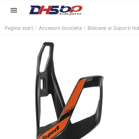
Pagina start
/
Accesorii bicicleta
/
Bidoane si Suporti hi