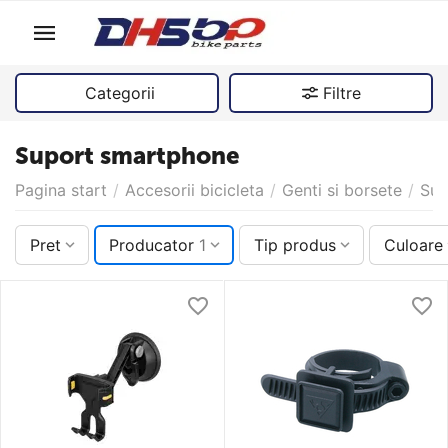
Categorii
Filtre
Suport smartphone
Pagina start
/
Accesorii bicicleta
/
Genti si borsete
/
Sup
Pret
Producator
1
Tip produs
Culoare