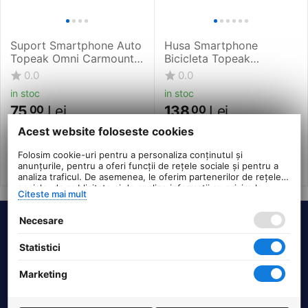
Suport Smartphone Auto
Husa Smartphone
Topeak Omni Carmount
Bicicleta Topeak
Tc1031, Negru
TT9840B-06, Negru
0.0
0.0
in stoc
in stoc
75
Lei
138
Lei
00
00
PRP:
90
PRP:
166
00
Lei
00
Lei
Acest website foloseste cookies
Folosim cookie-uri pentru a personaliza conținutul și
anunțurile, pentru a oferi funcții de rețele sociale și pentru a
analiza traficul. De asemenea, le oferim partenerilor de rețele
sociale, de publicitate și de analize informații cu privire la
Citeste mai mult
modul în care folosiți site-ul nostru. Aceștia le pot combina cu
alte informații oferite de dvs. sau culese în urma folosirii
Necesare
serviciilor lor.
Termeni si conditii
Statistici
DHS Bike Parts
Marketing
Suport clienti