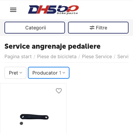
Categorii
Filtre
Service angrenaje pedaliere
Pagina start
/
Piese de bicicleta
/
Piese Service
/
Servic
Pret
Producator
1