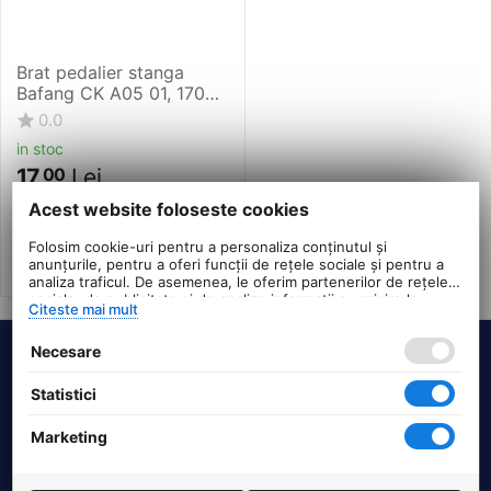
Brat pedalier stanga
Bafang CK A05 01, 170
mm, patrat, filet 9/16
0.0
inch, aluminiu, negru
in stoc
17
Lei
00
PRP:
20
00
Lei
Acest website foloseste cookies
Folosim cookie-uri pentru a personaliza conținutul și
anunțurile, pentru a oferi funcții de rețele sociale și pentru a
analiza traficul. De asemenea, le oferim partenerilor de rețele
sociale, de publicitate și de analize informații cu privire la
Citeste mai mult
modul în care folosiți site-ul nostru. Aceștia le pot combina cu
alte informații oferite de dvs. sau culese în urma folosirii
Necesare
serviciilor lor.
Termeni si conditii
Statistici
DHS Bike Parts
Marketing
Suport clienti